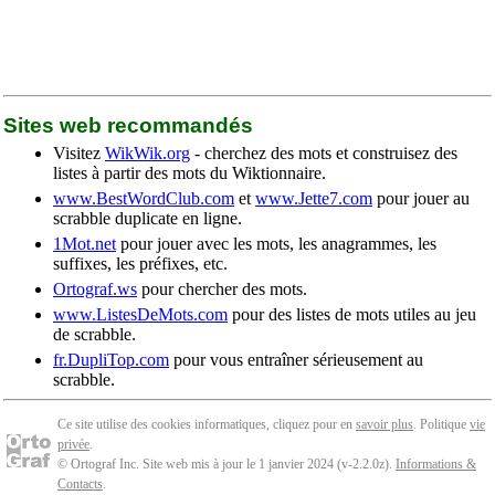
Sites web recommandés
Visitez
WikWik.org
- cherchez des mots et construisez des
listes à partir des mots du Wiktionnaire.
www.BestWordClub.com
et
www.Jette7.com
pour jouer au
scrabble duplicate en ligne.
1Mot.net
pour jouer avec les mots, les anagrammes, les
suffixes, les préfixes, etc.
Ortograf.ws
pour chercher des mots.
www.ListesDeMots.com
pour des listes de mots utiles au jeu
de scrabble.
fr.DupliTop.com
pour vous entraîner sérieusement au
scrabble.
Ce site utilise des cookies informatiques, cliquez pour en
savoir plus
. Politique
vie
privée
.
© Ortograf Inc. Site web mis à jour le 1 janvier 2024 (v-2.2.0
z
).
Informations &
Contacts
.