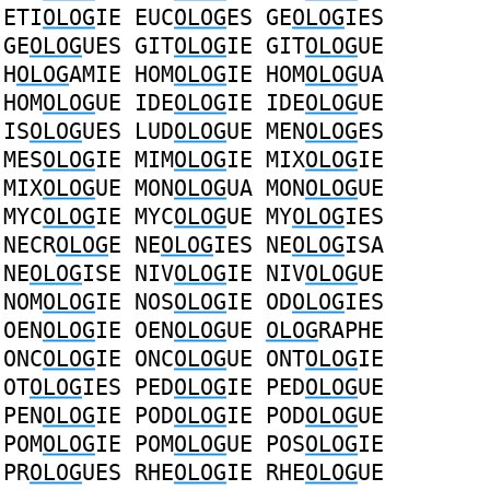
ETI
OLOG
IE
EUC
OLOG
ES
GE
OLOG
IES
GE
OLOG
UES
GIT
OLOG
IE
GIT
OLOG
UE
H
OLOG
AMIE
HOM
OLOG
IE
HOM
OLOG
UA
HOM
OLOG
UE
IDE
OLOG
IE
IDE
OLOG
UE
IS
OLOG
UES
LUD
OLOG
UE
MEN
OLOG
ES
MES
OLOG
IE
MIM
OLOG
IE
MIX
OLOG
IE
MIX
OLOG
UE
MON
OLOG
UA
MON
OLOG
UE
MYC
OLOG
IE
MYC
OLOG
UE
MY
OLOG
IES
NECR
OLOG
E
NE
OLOG
IES
NE
OLOG
ISA
NE
OLOG
ISE
NIV
OLOG
IE
NIV
OLOG
UE
NOM
OLOG
IE
NOS
OLOG
IE
OD
OLOG
IES
OEN
OLOG
IE
OEN
OLOG
UE
OLOG
RAPHE
ONC
OLOG
IE
ONC
OLOG
UE
ONT
OLOG
IE
OT
OLOG
IES
PED
OLOG
IE
PED
OLOG
UE
PEN
OLOG
IE
POD
OLOG
IE
POD
OLOG
UE
POM
OLOG
IE
POM
OLOG
UE
POS
OLOG
IE
PR
OLOG
UES
RHE
OLOG
IE
RHE
OLOG
UE