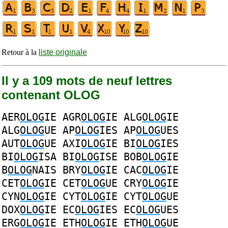
Retour à la
liste originale
Il y a 109 mots de neuf lettres
contenant OLOG
AER
OLOG
IE
AGR
OLOG
IE
ALG
OLOG
IE
ALG
OLOG
UE
AP
OLOG
IES
AP
OLOG
UES
AUT
OLOG
UE
AXI
OLOG
IE
BI
OLOG
IES
BI
OLOG
ISA
BI
OLOG
ISE
BOB
OLOG
IE
B
OLOG
NAIS
BRY
OLOG
IE
CAC
OLOG
IE
CET
OLOG
IE
CET
OLOG
UE
CRY
OLOG
IE
CYN
OLOG
IE
CYT
OLOG
IE
CYT
OLOG
UE
DOX
OLOG
IE
EC
OLOG
IES
EC
OLOG
UES
ERG
OLOG
IE
ETH
OLOG
IE
ETH
OLOG
UE