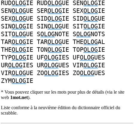
RUD
OLOG
IE
RUD
OLOG
UE
SEN
OLOG
IE
SEN
OLOG
UE
SER
OLOG
IE
SEX
OLOG
IE
SEX
OLOG
UE
SID
OLOG
IE
SID
OLOG
UE
SIN
OLOG
IE
SIN
OLOG
UE
SIT
OLOG
IE
SIT
OLOG
UE
S
OLOG
NOTE
S
OLOG
NOTS
TAR
OLOG
IE
TAR
OLOG
UE
THE
OLOG
AL
THE
OLOG
IE
TON
OLOG
IE
TOP
OLOG
IE
TYP
OLOG
IE
UF
OLOG
IES
UF
OLOG
UES
UR
OLOG
IES
UR
OLOG
UES
VIR
OLOG
IE
VIR
OLOG
UE
ZO
OLOG
IES
ZO
OLOG
UES
ZYM
OLOG
IE
* Vous pouvez cliquer sur les mots pour plus de détails (via le site
web
1mot.net
).
Liste conforme à la neuvième édition du dictionnaire officiel du
scrabble.