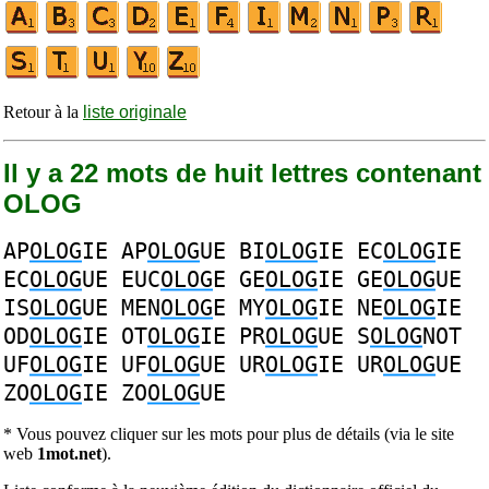
Retour à la
liste originale
Il y a 22 mots de huit lettres contenant
OLOG
AP
OLOG
IE
AP
OLOG
UE
BI
OLOG
IE
EC
OLOG
IE
EC
OLOG
UE
EUC
OLOG
E
GE
OLOG
IE
GE
OLOG
UE
IS
OLOG
UE
MEN
OLOG
E
MY
OLOG
IE
NE
OLOG
IE
OD
OLOG
IE
OT
OLOG
IE
PR
OLOG
UE
S
OLOG
NOT
UF
OLOG
IE
UF
OLOG
UE
UR
OLOG
IE
UR
OLOG
UE
ZO
OLOG
IE
ZO
OLOG
UE
* Vous pouvez cliquer sur les mots pour plus de détails (via le site
web
1mot.net
).