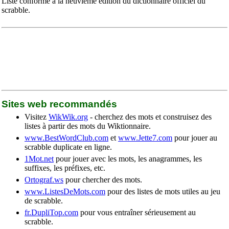
Liste conforme à la neuvième édition du dictionnaire officiel du
scrabble.
Sites web recommandés
Visitez
WikWik.org
- cherchez des mots et construisez des
listes à partir des mots du Wiktionnaire.
www.BestWordClub.com
et
www.Jette7.com
pour jouer au
scrabble duplicate en ligne.
1Mot.net
pour jouer avec les mots, les anagrammes, les
suffixes, les préfixes, etc.
Ortograf.ws
pour chercher des mots.
www.ListesDeMots.com
pour des listes de mots utiles au jeu
de scrabble.
fr.DupliTop.com
pour vous entraîner sérieusement au
scrabble.