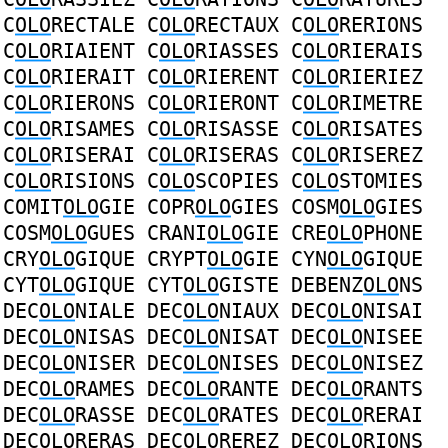
C
OLO
RECTALE
C
OLO
RECTAUX
C
OLO
RERIONS
C
OLO
RIAIENT
C
OLO
RIASSES
C
OLO
RIERAIS
C
OLO
RIERAIT
C
OLO
RIERENT
C
OLO
RIERIEZ
C
OLO
RIERONS
C
OLO
RIERONT
C
OLO
RIMETRE
C
OLO
RISAMES
C
OLO
RISASSE
C
OLO
RISATES
C
OLO
RISERAI
C
OLO
RISERAS
C
OLO
RISEREZ
C
OLO
RISIONS
C
OLO
SCOPIES
C
OLO
STOMIES
COMIT
OLO
GIE
COPR
OLO
GIES
COSM
OLO
GIES
COSM
OLO
GUES
CRANI
OLO
GIE
CRE
OLO
PHONE
CRY
OLO
GIQUE
CRYPT
OLO
GIE
CYN
OLO
GIQUE
CYT
OLO
GIQUE
CYT
OLO
GISTE
DEBENZ
OLO
NS
DEC
OLO
NIALE
DEC
OLO
NIAUX
DEC
OLO
NISAI
DEC
OLO
NISAS
DEC
OLO
NISAT
DEC
OLO
NISEE
DEC
OLO
NISER
DEC
OLO
NISES
DEC
OLO
NISEZ
DEC
OLO
RAMES
DEC
OLO
RANTE
DEC
OLO
RANTS
DEC
OLO
RASSE
DEC
OLO
RATES
DEC
OLO
RERAI
DEC
OLO
RERAS
DEC
OLO
REREZ
DEC
OLO
RIONS