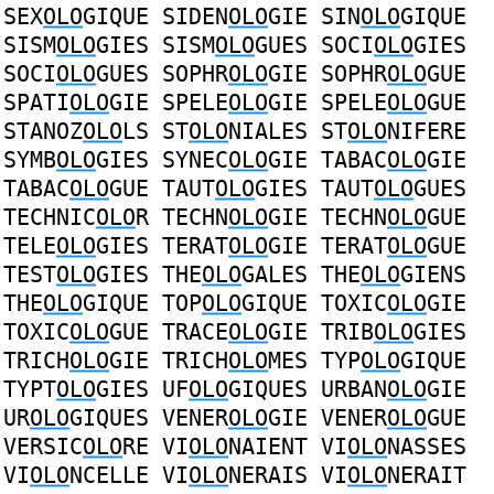
SEX
OLO
GIQUE
SIDEN
OLO
GIE
SIN
OLO
GIQUE
SISM
OLO
GIES
SISM
OLO
GUES
SOCI
OLO
GIES
SOCI
OLO
GUES
SOPHR
OLO
GIE
SOPHR
OLO
GUE
SPATI
OLO
GIE
SPELE
OLO
GIE
SPELE
OLO
GUE
STANOZ
OLO
LS
ST
OLO
NIALES
ST
OLO
NIFERE
SYMB
OLO
GIES
SYNEC
OLO
GIE
TABAC
OLO
GIE
TABAC
OLO
GUE
TAUT
OLO
GIES
TAUT
OLO
GUES
TECHNIC
OLO
R
TECHN
OLO
GIE
TECHN
OLO
GUE
TELE
OLO
GIES
TERAT
OLO
GIE
TERAT
OLO
GUE
TEST
OLO
GIES
THE
OLO
GALES
THE
OLO
GIENS
THE
OLO
GIQUE
TOP
OLO
GIQUE
TOXIC
OLO
GIE
TOXIC
OLO
GUE
TRACE
OLO
GIE
TRIB
OLO
GIES
TRICH
OLO
GIE
TRICH
OLO
MES
TYP
OLO
GIQUE
TYPT
OLO
GIES
UF
OLO
GIQUES
URBAN
OLO
GIE
UR
OLO
GIQUES
VENER
OLO
GIE
VENER
OLO
GUE
VERSIC
OLO
RE
VI
OLO
NAIENT
VI
OLO
NASSES
VI
OLO
NCELLE
VI
OLO
NERAIS
VI
OLO
NERAIT