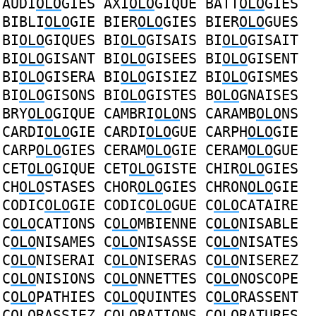
AUDI
OLO
GIES
AXI
OLO
GIQUE
BATT
OLO
GIES
BIBLI
OLO
GIE
BIER
OLO
GIES
BIER
OLO
GUES
BI
OLO
GIQUES
BI
OLO
GISAIS
BI
OLO
GISAIT
BI
OLO
GISANT
BI
OLO
GISEES
BI
OLO
GISENT
BI
OLO
GISERA
BI
OLO
GISIEZ
BI
OLO
GISMES
BI
OLO
GISONS
BI
OLO
GISTES
B
OLO
GNAISES
BRY
OLO
GIQUE
CAMBRI
OLO
NS
CARAMB
OLO
NS
CARDI
OLO
GIE
CARDI
OLO
GUE
CARPH
OLO
GIE
CARP
OLO
GIES
CERAM
OLO
GIE
CERAM
OLO
GUE
CET
OLO
GIQUE
CET
OLO
GISTE
CHIR
OLO
GIES
CH
OLO
STASES
CHOR
OLO
GIES
CHRON
OLO
GIE
CODIC
OLO
GIE
CODIC
OLO
GUE
C
OLO
CATAIRE
C
OLO
CATIONS
C
OLO
MBIENNE
C
OLO
NISABLE
C
OLO
NISAMES
C
OLO
NISASSE
C
OLO
NISATES
C
OLO
NISERAI
C
OLO
NISERAS
C
OLO
NISEREZ
C
OLO
NISIONS
C
OLO
NNETTES
C
OLO
NOSCOPE
C
OLO
PATHIES
C
OLO
QUINTES
C
OLO
RASSENT
C
OLO
RASSIEZ
C
OLO
RATIONS
C
OLO
RATURES