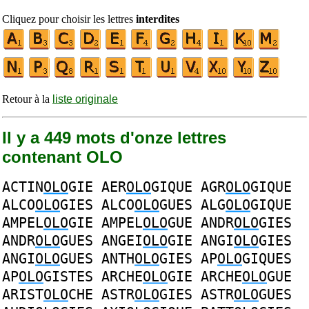
Cliquez pour choisir les lettres
interdites
Retour à la
liste originale
Il y a 449 mots d'onze lettres
contenant OLO
ACTIN
OLO
GIE
AER
OLO
GIQUE
AGR
OLO
GIQUE
ALCO
OLO
GIES
ALCO
OLO
GUES
ALG
OLO
GIQUE
AMPEL
OLO
GIE
AMPEL
OLO
GUE
ANDR
OLO
GIES
ANDR
OLO
GUES
ANGEI
OLO
GIE
ANGI
OLO
GIES
ANGI
OLO
GUES
ANTH
OLO
GIES
AP
OLO
GIQUES
AP
OLO
GISTES
ARCHE
OLO
GIE
ARCHE
OLO
GUE
ARIST
OLO
CHE
ASTR
OLO
GIES
ASTR
OLO
GUES