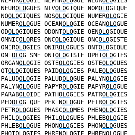
NEPHR
OLO
GIE
NEPHR
OLO
GUE
NEUR
OLO
GIES
NEUR
OLO
GUES
NIV
OLO
GIQUE
NOM
OLO
GIQUE
NO
OLO
GIQUES
NOS
OLO
GIQUE
NUMER
OLO
GIE
NUMER
OLO
GUE
OCEAN
OLO
GIE
OCEAN
OLO
GUE
OD
OLO
GIQUES
ODONT
OLO
GIE
OEN
OLO
GIQUE
OMNIC
OLO
RES
ONC
OLO
GIQUE
ONC
OLO
GISTE
ONIR
OLO
GIES
ONIR
OLO
GUES
ONT
OLO
GIQUE
ONT
OLO
GISME
ONT
OLO
GISTE
OPHI
OLO
GIES
ORGAN
OLO
GIE
OSTE
OLO
GIES
OSTE
OLO
GUES
OT
OLO
GIQUES
PAID
OLO
GIES
PALE
OLO
GUES
PALUD
OLO
GIE
PALUD
OLO
GUE
PALYN
OLO
GIE
PALYN
OLO
GUE
PAPYR
OLO
GIE
PAPYR
OLO
GUE
PARAB
OLO
IDE
PATH
OLO
GIES
PATR
OLO
GIES
PED
OLO
GIQUE
PEKIN
OLO
GUE
PETR
OLO
GIES
PETR
OLO
GUES
PHASC
OLO
MES
PHEN
OLO
GIES
PHIL
OLO
GIES
PHIL
OLO
GUES
PHLEB
OLO
GIE
PHLEB
OLO
GUE
PHON
OLO
GIES
PHON
OLO
GUES
PHOT
OLO
GIES
PHREN
OLO
GIE
PHREN
OLO
GUE