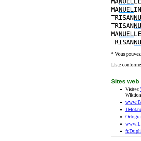
MA
NUEL
L
MA
NUEL
I
TRISAN
N
TRISAN
N
MA
NUEL
L
TRISAN
N
* Vous pouvez c
Liste conforme 
Sites we
Visitez
Wiktion
www.Be
1Mot.ne
Ortogra
www.Li
fr.Dupl