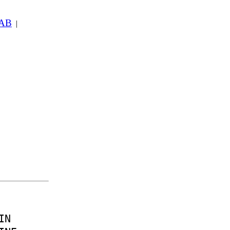
 AB
|
IN