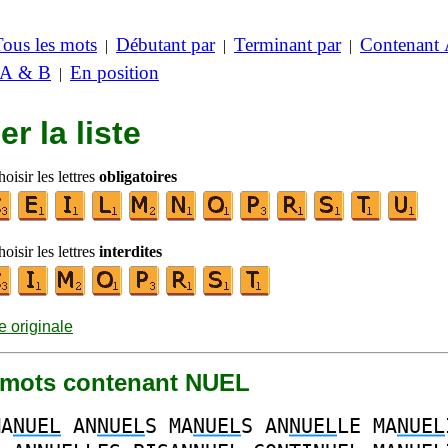
Tous les mots
Débutant par
Terminant par
Contenant
|
|
|
 A & B
En position
|
er la liste
oisir les lettres
obligatoires
oisir les lettres
interdites
te originale
31 mots contenant NUEL
MA
NUEL
AN
NUEL
S
MA
NUEL
S
AN
NUEL
LE
MA
NUEL