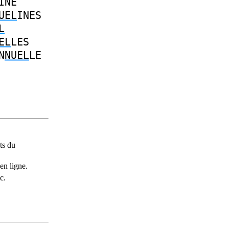
INE
UEL
INES
L
EL
LES
N
NUEL
LE
ts du
en ligne.
c.