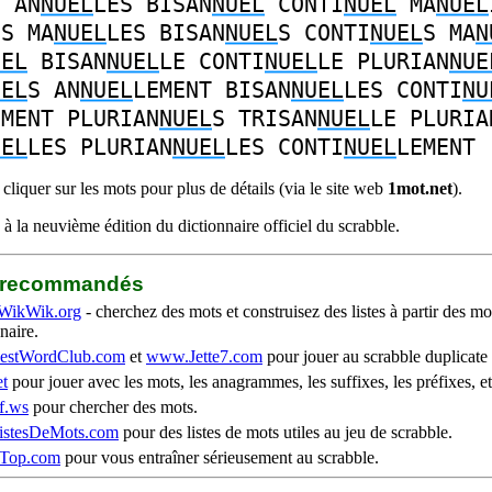
E
AN
NUEL
LES
BISAN
NUEL
CONTI
NUEL
MA
NUEL
NS
MA
NUEL
LES
BISAN
NUEL
S
CONTI
NUEL
S
MA
N
UEL
BISAN
NUEL
LE
CONTI
NUEL
LE
PLURIAN
NUE
UEL
S
AN
NUEL
LEMENT
BISAN
NUEL
LES
CONTI
NU
EMENT
PLURIAN
NUEL
S
TRISAN
NUEL
LE
PLURIA
UEL
LES
PLURIAN
NUEL
LES
CONTI
NUEL
LEMENT
liquer sur les mots pour plus de détails (via le site web
1mot.net
).
à la neuvième édition du dictionnaire officiel du scrabble.
b recommandés
WikWik.org
- cherchez des mots et construisez des listes à partir des mo
naire.
stWordClub.com
et
www.Jette7.com
pour jouer au scrabble duplicate 
t
pour jouer avec les mots, les anagrammes, les suffixes, les préfixes, et
f.ws
pour chercher des mots.
stesDeMots.com
pour des listes de mots utiles au jeu de scrabble.
iTop.com
pour vous entraîner sérieusement au scrabble.