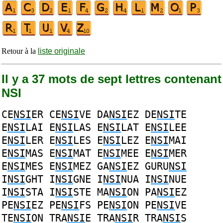
Retour à la
liste originale
Il y a 37 mots de sept lettres contenant
NSI
CE
NSI
ER
CE
NSI
VE
DA
NSI
EZ
DE
NSI
TE
E
NSI
LAI
E
NSI
LAS
E
NSI
LAT
E
NSI
LEE
E
NSI
LER
E
NSI
LES
E
NSI
LEZ
E
NSI
MAI
E
NSI
MAS
E
NSI
MAT
E
NSI
MEE
E
NSI
MER
E
NSI
MES
E
NSI
MEZ
GA
NSI
EZ
GURU
NSI
I
NSI
GHT
I
NSI
GNE
I
NSI
NUA
I
NSI
NUE
I
NSI
STA
I
NSI
STE
MA
NSI
ON
PA
NSI
EZ
PE
NSI
EZ
PE
NSI
FS
PE
NSI
ON
PE
NSI
VE
TE
NSI
ON
TRA
NSI
E
TRA
NSI
R
TRA
NSI
S