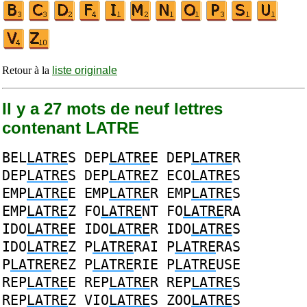
Retour à la
liste originale
Il y a 27 mots de neuf lettres
contenant LATRE
BEL
LATRE
S
DEP
LATRE
E
DEP
LATRE
R
DEP
LATRE
S
DEP
LATRE
Z
ECO
LATRE
S
EMP
LATRE
E
EMP
LATRE
R
EMP
LATRE
S
EMP
LATRE
Z
FO
LATRE
NT
FO
LATRE
RA
IDO
LATRE
E
IDO
LATRE
R
IDO
LATRE
S
IDO
LATRE
Z
P
LATRE
RAI
P
LATRE
RAS
P
LATRE
REZ
P
LATRE
RIE
P
LATRE
USE
REP
LATRE
E
REP
LATRE
R
REP
LATRE
S
REP
LATRE
Z
VIO
LATRE
S
ZOO
LATRE
S