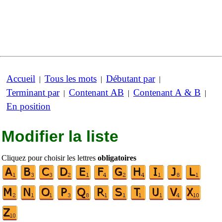
Accueil
Tous les mots
Débutant par
|
|
|
Terminant par
Contenant AB
Contenant A & B
|
|
|
En position
Modifier la liste
Cliquez pour choisir les lettres
obligatoires