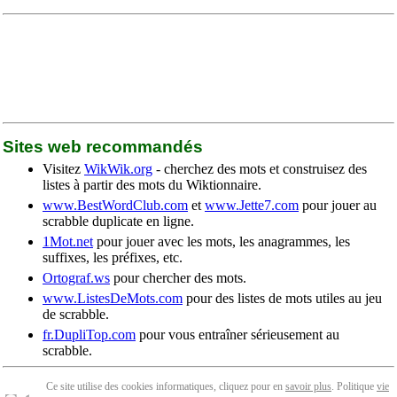
Sites web recommandés
Visitez
WikWik.org
- cherchez des mots et construisez des
listes à partir des mots du Wiktionnaire.
www.BestWordClub.com
et
www.Jette7.com
pour jouer au
scrabble duplicate en ligne.
1Mot.net
pour jouer avec les mots, les anagrammes, les
suffixes, les préfixes, etc.
Ortograf.ws
pour chercher des mots.
www.ListesDeMots.com
pour des listes de mots utiles au jeu
de scrabble.
fr.DupliTop.com
pour vous entraîner sérieusement au
scrabble.
Ce site utilise des cookies informatiques, cliquez pour en
savoir plus
. Politique
vie