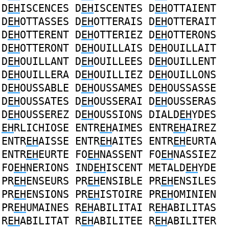
D
EH
ISCENCES
D
EH
ISCENTES
D
EH
OTTAIENT
D
EH
OTTASSES
D
EH
OTTERAIS
D
EH
OTTERAIT
D
EH
OTTERENT
D
EH
OTTERIEZ
D
EH
OTTERONS
D
EH
OTTERONT
D
EH
OUILLAIS
D
EH
OUILLAIT
D
EH
OUILLANT
D
EH
OUILLEES
D
EH
OUILLENT
D
EH
OUILLERA
D
EH
OUILLIEZ
D
EH
OUILLONS
D
EH
OUSSABLE
D
EH
OUSSAMES
D
EH
OUSSASSE
D
EH
OUSSATES
D
EH
OUSSERAI
D
EH
OUSSERAS
D
EH
OUSSEREZ
D
EH
OUSSIONS
DIALD
EH
YDES
EH
RLICHIOSE
ENTR
EH
AIMES
ENTR
EH
AIREZ
ENTR
EH
AISSE
ENTR
EH
AITES
ENTR
EH
EURTA
ENTR
EH
EURTE
FO
EH
NASSENT
FO
EH
NASSIEZ
FO
EH
NERIONS
IND
EH
ISCENT
METALD
EH
YDE
PR
EH
ENSEURS
PR
EH
ENSIBLE
PR
EH
ENSILES
PR
EH
ENSIONS
PR
EH
ISTOIRE
PR
EH
OMINIEN
PR
EH
UMAINES
R
EH
ABILITAI
R
EH
ABILITAS
R
EH
ABILITAT
R
EH
ABILITEE
R
EH
ABILITER