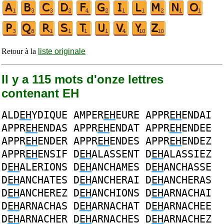
Retour à la
liste originale
Il y a 115 mots d'onze lettres
contenant EH
ALD
EH
YDIQUE
AMPER
EH
EURE
APPR
EH
ENDAI
APPR
EH
ENDAS
APPR
EH
ENDAT
APPR
EH
ENDEE
APPR
EH
ENDER
APPR
EH
ENDES
APPR
EH
ENDEZ
APPR
EH
ENSIF
D
EH
ALASSENT
D
EH
ALASSIEZ
D
EH
ALERIONS
D
EH
ANCHAMES
D
EH
ANCHASSE
D
EH
ANCHATES
D
EH
ANCHERAI
D
EH
ANCHERAS
D
EH
ANCHEREZ
D
EH
ANCHIONS
D
EH
ARNACHAI
D
EH
ARNACHAS
D
EH
ARNACHAT
D
EH
ARNACHEE
D
EH
ARNACHER
D
EH
ARNACHES
D
EH
ARNACHEZ