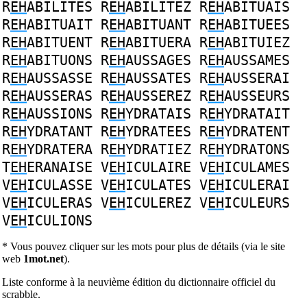
R
EH
ABILITES
R
EH
ABILITEZ
R
EH
ABITUAIS
R
EH
ABITUAIT
R
EH
ABITUANT
R
EH
ABITUEES
R
EH
ABITUENT
R
EH
ABITUERA
R
EH
ABITUIEZ
R
EH
ABITUONS
R
EH
AUSSAGES
R
EH
AUSSAMES
R
EH
AUSSASSE
R
EH
AUSSATES
R
EH
AUSSERAI
R
EH
AUSSERAS
R
EH
AUSSEREZ
R
EH
AUSSEURS
R
EH
AUSSIONS
R
EH
YDRATAIS
R
EH
YDRATAIT
R
EH
YDRATANT
R
EH
YDRATEES
R
EH
YDRATENT
R
EH
YDRATERA
R
EH
YDRATIEZ
R
EH
YDRATONS
T
EH
ERANAISE
V
EH
ICULAIRE
V
EH
ICULAMES
V
EH
ICULASSE
V
EH
ICULATES
V
EH
ICULERAI
V
EH
ICULERAS
V
EH
ICULEREZ
V
EH
ICULEURS
V
EH
ICULIONS
* Vous pouvez cliquer sur les mots pour plus de détails (via le site
web
1mot.net
).
Liste conforme à la neuvième édition du dictionnaire officiel du
scrabble.