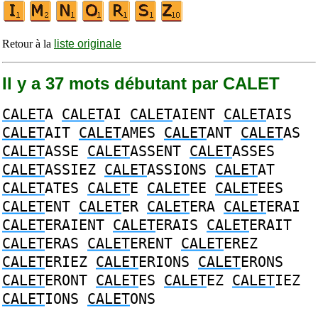
Retour à la
liste originale
Il y a 37 mots débutant par CALET
CALET
A
CALET
AI
CALET
AIENT
CALET
AIS
CALET
AIT
CALET
AMES
CALET
ANT
CALET
AS
CALET
ASSE
CALET
ASSENT
CALET
ASSES
CALET
ASSIEZ
CALET
ASSIONS
CALET
AT
CALET
ATES
CALET
E
CALET
EE
CALET
EES
CALET
ENT
CALET
ER
CALET
ERA
CALET
ERAI
CALET
ERAIENT
CALET
ERAIS
CALET
ERAIT
CALET
ERAS
CALET
ERENT
CALET
EREZ
CALET
ERIEZ
CALET
ERIONS
CALET
ERONS
CALET
ERONT
CALET
ES
CALET
EZ
CALET
IEZ
CALET
IONS
CALET
ONS