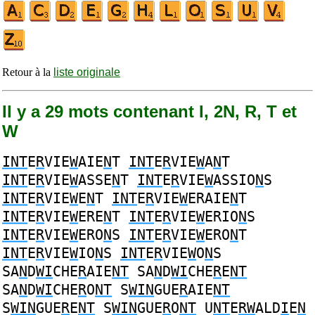
Retour à la
liste originale
Il y a 29 mots contenant I, 2N, R, T et
W
INT
E
R
VIE
W
AIE
N
T
INT
E
R
VIE
W
A
N
T
INT
E
R
VIE
W
ASSE
N
T
INT
E
R
VIE
W
ASSIO
N
S
INT
E
R
VIE
W
E
N
T
INT
E
R
VIE
W
ERAIE
N
T
INT
E
R
VIE
W
ERE
N
T
INT
E
R
VIE
W
ERIO
N
S
INT
E
R
VIE
W
ERO
N
S
INT
E
R
VIE
W
ERO
N
T
INT
E
R
VIE
W
IO
N
S
INT
E
R
VIE
W
O
N
S
SA
N
D
WI
CHE
R
AIE
NT
SA
N
D
WI
CHE
R
E
NT
SA
N
D
WI
CHE
R
O
NT
S
WIN
GUE
R
AIE
NT
S
WIN
GUE
R
E
NT
S
WIN
GUE
R
O
NT
U
NT
E
RW
ALD
I
E
N