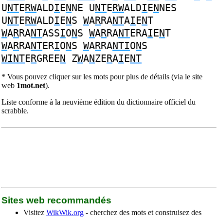
U
NT
E
RW
ALD
I
E
N
NE
U
NT
E
RW
ALD
I
E
N
NES
U
NT
E
RW
ALD
I
E
N
S
W
A
R
RA
NT
A
I
E
N
T
W
A
R
RA
NT
ASS
I
O
N
S
W
A
R
RA
NT
ERA
I
E
N
T
W
A
R
RA
NT
ER
I
O
N
S
W
A
R
RA
NTI
O
N
S
WINT
E
R
GREE
N
Z
W
A
N
ZE
R
A
I
E
NT
* Vous pouvez cliquer sur les mots pour plus de détails (via le site
web
1mot.net
).
Liste conforme à la neuvième édition du dictionnaire officiel du
scrabble.
Sites web recommandés
Visitez
WikWik.org
- cherchez des mots et construisez des