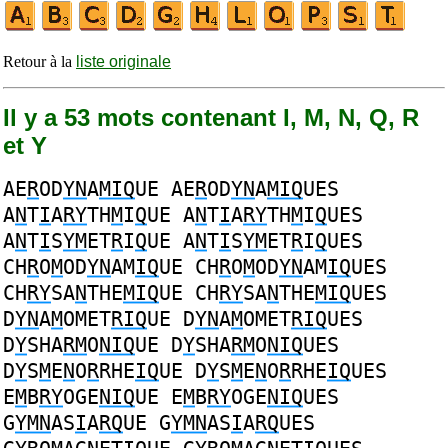
Retour à la
liste originale
Il y a 53 mots contenant I, M, N, Q, R
et Y
AE
R
OD
YN
A
MIQ
UE
AE
R
OD
YN
A
MIQ
UES
A
N
T
I
A
RY
TH
M
I
Q
UE
A
N
T
I
A
RY
TH
M
I
Q
UES
A
N
T
I
S
YM
ET
R
I
Q
UE
A
N
T
I
S
YM
ET
R
I
Q
UES
CH
R
O
M
OD
YN
AM
IQ
UE
CH
R
O
M
OD
YN
AM
IQ
UES
CH
RY
SA
N
THE
MIQ
UE
CH
RY
SA
N
THE
MIQ
UES
D
YN
A
M
OMET
RIQ
UE
D
YN
A
M
OMET
RIQ
UES
D
Y
SHA
RM
O
NIQ
UE
D
Y
SHA
RM
O
NIQ
UES
D
Y
S
M
E
N
O
R
RHE
IQ
UE
D
Y
S
M
E
N
O
R
RHE
IQ
UES
E
M
B
RY
OGE
NIQ
UE
E
M
B
RY
OGE
NIQ
UES
G
YMN
AS
I
A
RQ
UE
G
YMN
AS
I
A
RQ
UES