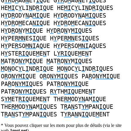
G
YR
O
M
AG
N
ET
IQ
UE
G
YR
O
M
AG
N
ET
IQ
UES
HE
MI
C
Y
LI
N
D
R
I
Q
UE
HE
MI
C
Y
LI
N
D
R
I
Q
UES
H
Y
D
R
ODY
N
A
MIQ
UE
H
Y
D
R
ODY
N
A
MIQ
UES
H
Y
D
R
O
M
ECA
NIQ
UE
H
Y
D
R
O
M
ECA
NIQ
UES
H
Y
D
R
O
N
Y
MIQ
UE
H
Y
D
R
O
N
Y
MIQ
UES
H
Y
PE
RMN
ES
IQ
UE
H
Y
PE
RMN
ES
IQ
UES
H
Y
PE
R
SO
MNI
A
Q
UE
H
Y
PE
R
SO
MNI
A
Q
UES
H
Y
STE
RIQ
UE
M
E
N
T
L
YRIQ
UE
M
E
N
T
M
AT
R
O
NY
M
IQ
UE
M
AT
R
O
NY
M
IQ
UES
M
O
N
OC
Y
L
I
ND
R
I
Q
UE
M
O
N
OC
Y
L
I
ND
R
I
Q
UES
O
R
O
NYMIQ
UE
O
R
O
NYMIQ
UES
PA
R
O
NYMIQ
UE
PA
R
O
NYMIQ
UES
PAT
R
O
NYMIQ
UE
PAT
R
O
NYMIQ
UES
RY
TH
MIQ
UEME
N
T
S
YM
ET
RIQ
UEME
N
T
THE
RM
OD
YN
AM
IQ
UE
THE
RM
OD
YN
AM
IQ
UES
T
R
A
N
ST
YM
PAN
IQ
UE
T
R
A
N
ST
YM
PAN
IQ
UES
T
YR
A
N
N
IQ
UE
M
ENT
* Vous pouvez cliquer sur les mots pour plus de détails (via le site
web
1mot.net
).