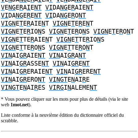
V
E
NG
E
R
A
I
E
NT
VI
DA
NG
E
R
AIE
NT
VI
DA
NG
E
R
E
NT
VI
DA
NG
E
R
O
NT
VIGN
E
T
E
R
AIE
N
T
VIGN
E
T
E
R
E
N
T
VIGN
E
T
E
R
IO
N
S
VIGN
E
T
E
R
O
N
S
VIGN
E
T
E
R
O
N
T
VIGN
E
T
TE
R
AIE
N
T
VIGN
E
T
TE
R
IO
N
S
VIGN
E
T
TE
R
O
N
S
VIGN
E
T
TE
R
O
N
T
VIN
AI
GR
AIE
NT
VIN
AI
GR
A
NT
VIN
AI
GR
ASSE
NT
VIN
AI
GR
E
NT
VIN
AI
GR
ERAIE
NT
VIN
AI
GR
ERE
NT
VIN
AI
GR
ERO
NT
VINGT
E
N
AI
R
E
VINGT
E
N
AI
R
ES
VIRG
I
N
ALEME
NT
* Vous pouvez cliquer sur les mots pour plus de détails (via le site
web
1mot.net
).
Liste conforme à la neuvième édition du dictionnaire officiel du
scrabble.