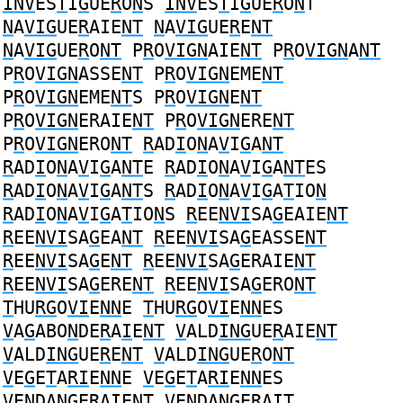
INV
ES
T
I
G
UE
R
O
N
S
INV
ES
T
I
G
UE
R
O
N
T
N
A
VIG
UE
R
AIE
NT
N
A
VIG
UE
R
E
NT
N
A
VIG
UE
R
O
NT
P
R
O
VIGN
AIE
NT
P
R
O
VIGN
A
NT
P
R
O
VIGN
ASSE
NT
P
R
O
VIGN
EME
NT
P
R
O
VIGN
EME
NT
S
P
R
O
VIGN
E
NT
P
R
O
VIGN
ERAIE
NT
P
R
O
VIGN
ERE
NT
P
R
O
VIGN
ERO
NT
R
AD
I
O
N
A
V
I
G
A
NT
R
AD
I
O
N
A
V
I
G
A
NT
E
R
AD
I
O
N
A
V
I
G
A
NT
ES
R
AD
I
O
N
A
V
I
G
A
NT
S
R
AD
I
O
N
A
V
I
G
A
T
IO
N
R
AD
I
O
N
A
V
I
G
A
T
IO
N
S
R
EE
NVI
SA
G
EAIE
NT
R
EE
NVI
SA
G
EA
NT
R
EE
NVI
SA
G
EASSE
NT
R
EE
NVI
SA
G
E
NT
R
EE
NVI
SA
G
ERAIE
NT
R
EE
NVI
SA
G
ERE
NT
R
EE
NVI
SA
G
ERO
NT
T
HU
RG
O
VI
E
NN
E
T
HU
RG
O
VI
E
NN
ES
V
A
G
ABO
N
DE
R
A
I
E
NT
V
ALD
ING
UE
R
AIE
NT
V
ALD
ING
UE
R
E
NT
V
ALD
ING
UE
R
O
NT
V
E
G
E
T
A
RI
E
NN
E
V
E
G
E
T
A
RI
E
NN
ES
V
E
N
DA
NG
E
R
A
I
EN
T
V
E
N
DA
NG
E
R
A
IT