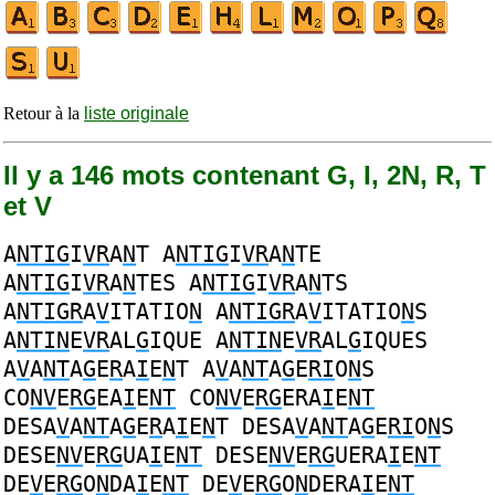
Retour à la
liste originale
Il y a 146 mots contenant G, I, 2N, R, T
et V
A
NTIG
I
VR
A
N
T
A
NTIG
I
VR
A
N
TE
A
NTIG
I
VR
A
N
TES
A
NTIG
I
VR
A
N
TS
A
NTIGR
A
V
ITATIO
N
A
NTIGR
A
V
ITATIO
N
S
A
NTIN
E
VR
AL
G
IQUE
A
NTIN
E
VR
AL
G
IQUES
A
V
A
NT
A
G
E
R
A
I
E
N
T
A
V
A
NT
A
G
E
RI
O
N
S
CO
NV
E
RG
EA
I
E
NT
CO
NV
E
RG
ERA
I
E
NT
DESA
V
A
NT
A
G
E
R
A
I
E
N
T
DESA
V
A
NT
A
G
E
RI
O
N
S
DESE
NV
E
RG
UA
I
E
NT
DESE
NV
E
RG
UERA
I
E
NT
DE
V
E
RG
O
N
DA
I
E
NT
DE
V
E
RG
O
N
DERA
I
E
NT