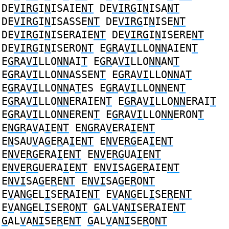
DE
VIRG
I
N
ISAIE
NT
DE
VIRG
I
N
ISA
NT
DE
VIRG
I
N
ISASSE
NT
DE
VIRG
I
N
ISE
NT
DE
VIRG
I
N
ISERAIE
NT
DE
VIRG
I
N
ISERE
NT
DE
VIRG
I
N
ISERO
NT
E
GR
A
VI
LLO
NN
AIEN
T
E
GR
A
VI
LLO
NN
AI
T
E
GR
A
VI
LLO
NN
AN
T
E
GR
A
VI
LLO
NN
ASSEN
T
E
GR
A
VI
LLO
NN
A
T
E
GR
A
VI
LLO
NN
A
T
ES
E
GR
A
VI
LLO
NN
EN
T
E
GR
A
VI
LLO
NN
ERAIEN
T
E
GR
A
VI
LLO
NN
ERAI
T
E
GR
A
VI
LLO
NN
EREN
T
E
GR
A
VI
LLO
NN
ERON
T
E
NGR
A
V
A
I
E
NT
E
NGR
A
V
ERA
I
E
NT
E
N
SAU
V
A
G
E
R
A
I
E
NT
E
NV
E
RG
EA
I
E
NT
E
NV
E
RG
ERA
I
E
NT
E
NV
E
RG
UA
I
E
NT
E
NV
E
RG
UERA
I
E
NT
E
NVI
SA
G
E
R
AIE
NT
E
NVI
SA
G
E
R
E
NT
E
NVI
SA
G
E
R
O
NT
E
V
A
NG
EL
I
SE
R
AIE
NT
E
V
A
NG
EL
I
SE
R
E
NT
E
V
A
NG
EL
I
SE
R
O
NT
G
AL
V
A
NI
SE
R
AIE
NT
G
AL
V
A
NI
SE
R
E
NT
G
AL
V
A
NI
SE
R
O
NT