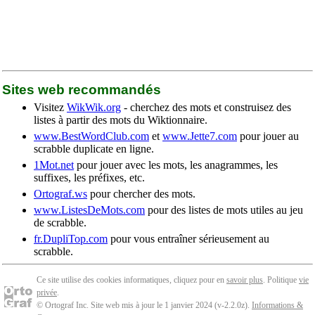
Sites web recommandés
Visitez
WikWik.org
- cherchez des mots et construisez des
listes à partir des mots du Wiktionnaire.
www.BestWordClub.com
et
www.Jette7.com
pour jouer au
scrabble duplicate en ligne.
1Mot.net
pour jouer avec les mots, les anagrammes, les
suffixes, les préfixes, etc.
Ortograf.ws
pour chercher des mots.
www.ListesDeMots.com
pour des listes de mots utiles au jeu
de scrabble.
fr.DupliTop.com
pour vous entraîner sérieusement au
scrabble.
Ce site utilise des cookies informatiques, cliquez pour en
savoir plus
. Politique
vie
privée
.
© Ortograf Inc. Site web mis à jour le 1 janvier 2024 (v-2.2.0
z
).
Informations &