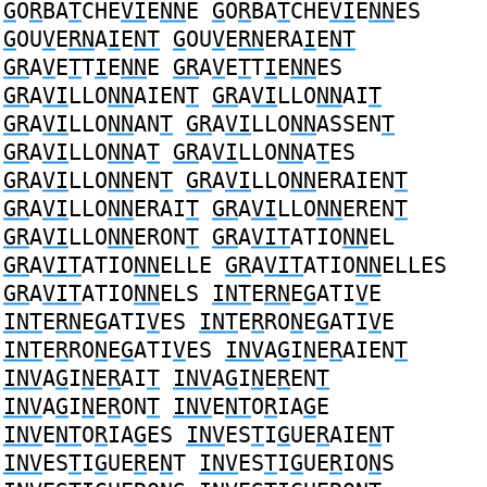
G
O
R
BA
T
CHE
VI
E
NN
E
G
O
R
BA
T
CHE
VI
E
NN
ES
G
OU
V
E
RN
A
I
E
NT
G
OU
V
E
RN
ERA
I
E
NT
GR
A
V
E
T
T
I
E
NN
E
GR
A
V
E
T
T
I
E
NN
ES
GR
A
VI
LLO
NN
AIEN
T
GR
A
VI
LLO
NN
AI
T
GR
A
VI
LLO
NN
AN
T
GR
A
VI
LLO
NN
ASSEN
T
GR
A
VI
LLO
NN
A
T
GR
A
VI
LLO
NN
A
T
ES
GR
A
VI
LLO
NN
EN
T
GR
A
VI
LLO
NN
ERAIEN
T
GR
A
VI
LLO
NN
ERAI
T
GR
A
VI
LLO
NN
EREN
T
GR
A
VI
LLO
NN
ERON
T
GR
A
VIT
ATIO
NN
EL
GR
A
VIT
ATIO
NN
ELLE
GR
A
VIT
ATIO
NN
ELLES
GR
A
VIT
ATIO
NN
ELS
INT
E
RN
E
G
ATI
V
E
INT
E
RN
E
G
ATI
V
ES
INT
E
R
RO
N
E
G
ATI
V
E
INT
E
R
RO
N
E
G
ATI
V
ES
INV
A
G
I
N
E
R
AIEN
T
INV
A
G
I
N
E
R
AI
T
INV
A
G
I
N
E
R
EN
T
INV
A
G
I
N
E
R
ON
T
INV
E
NT
O
R
IA
G
E
INV
E
NT
O
R
IA
G
ES
INV
ES
T
I
G
UE
R
AIE
N
T
INV
ES
T
I
G
UE
R
E
N
T
INV
ES
T
I
G
UE
R
IO
N
S