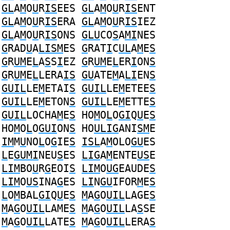
GL
A
M
O
U
R
IS
EES
GL
A
M
O
U
R
IS
ENT
GL
A
M
O
U
R
IS
ERA
GL
A
M
O
U
R
IS
IEZ
GL
A
M
O
U
R
IS
ONS
GLU
CO
S
A
MI
NES
G
RAD
U
A
LISM
ES
G
RAT
I
C
UL
A
M
E
S
G
R
UM
E
L
A
S
S
I
EZ
G
R
UM
E
L
ER
I
ON
S
G
R
UM
E
L
LERA
IS
GU
ATE
M
A
LI
EN
S
GUIL
LE
M
ETAI
S
GUIL
LE
M
ETEE
S
GUIL
LE
M
ETON
S
GUIL
LE
M
ETTE
S
GUIL
LOCHA
M
E
S
HO
M
O
L
O
GI
Q
U
E
S
HO
M
O
L
O
GUI
ON
S
HO
ULIG
ANI
SM
E
IM
M
U
NO
L
O
G
IE
S
ISL
A
M
OLO
GU
ES
L
E
GUMI
NEU
S
ES
LIG
A
M
ENTE
US
E
LIM
BO
U
R
G
EOI
S
LIM
O
UG
EAUDE
S
LIM
O
US
INA
G
ES
LI
N
GU
IFOR
M
E
S
L
O
M
BAL
GI
Q
U
E
S
M
A
G
O
UIL
LAGE
S
M
A
G
O
UIL
LAME
S
M
A
G
O
UIL
LA
S
SE
M
A
G
O
UIL
LATE
S
M
A
G
O
UIL
LERA
S