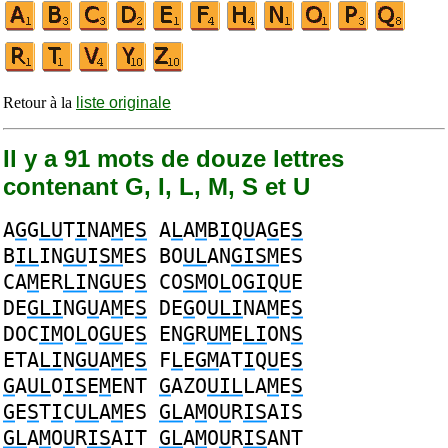
Retour à la
liste originale
Il y a 91 mots de douze lettres
contenant G, I, L, M, S et U
A
G
G
LU
T
I
NA
M
E
S
A
L
A
M
B
I
Q
U
A
G
E
S
B
IL
IN
GU
I
SM
ES
BO
UL
AN
GISM
ES
CA
M
ER
LI
N
GU
E
S
CO
SM
O
L
O
GI
Q
U
E
DE
GLI
NG
U
A
M
E
S
DE
G
O
ULI
NA
M
E
S
DOC
IM
O
L
O
GU
E
S
EN
G
R
UM
E
LI
ON
S
ETA
LI
N
GU
A
M
E
S
F
L
E
GM
AT
I
Q
U
E
S
G
A
UL
O
IS
E
M
ENT
G
AZO
UIL
LA
M
E
S
G
E
S
T
I
C
UL
A
M
ES
GL
A
M
O
U
R
IS
AIS
GL
A
M
O
U
R
IS
AIT
GL
A
M
O
U
R
IS
ANT