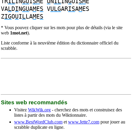
TR
IL
IN
GU
I
SM
E
U
N
IL
IN
G
UI
SM
E
VA
L
D
I
N
GU
A
M
E
S
V
ULG
AR
IS
A
M
ES
Z
IG
O
U
I
L
LA
M
E
S
* Vous pouvez cliquer sur les mots pour plus de détails (via le site
web
1mot.net
).
Liste conforme à la neuvième édition du dictionnaire officiel du
scrabble.
Sites web recommandés
Visitez
WikWik.org
- cherchez des mots et construisez des
listes à partir des mots du Wiktionnaire.
www.BestWordClub.com
et
www.Jette7.com
pour jouer au
scrabble duplicate en ligne.