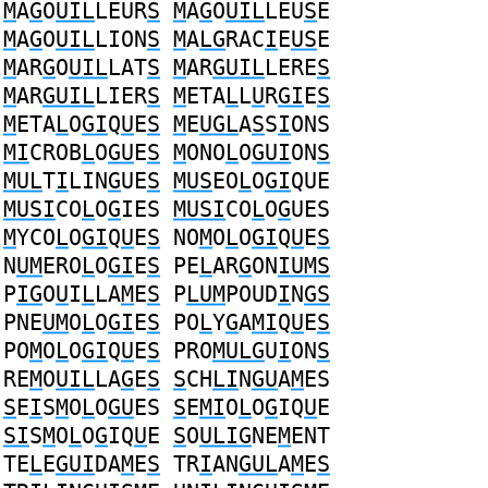
M
A
G
O
UIL
LEUR
S
M
A
G
O
UIL
LEU
S
E
M
A
G
O
UIL
LION
S
M
A
LG
RAC
I
E
US
E
M
AR
G
O
UIL
LAT
S
M
AR
GUIL
LERE
S
M
AR
GUIL
LIER
S
M
ETA
L
L
U
R
GI
E
S
M
ETA
L
O
GI
Q
U
E
S
M
E
UGL
A
S
S
I
ONS
MI
CROB
L
O
GU
E
S
M
ONO
L
O
GUI
ON
S
MUL
T
I
LIN
G
UE
S
MUS
EO
L
O
GI
QUE
MUSI
CO
L
O
G
IES
MUSI
CO
L
O
G
UES
M
YCO
L
O
GI
Q
U
E
S
NO
M
O
L
O
GI
Q
U
E
S
N
UM
ERO
L
O
GI
E
S
PE
L
AR
G
ON
IUMS
P
IG
O
U
I
L
LA
M
E
S
P
LUM
POUD
I
N
GS
PNE
UM
O
L
O
GI
E
S
PO
L
Y
G
A
MI
Q
U
E
S
PO
M
O
L
O
GI
Q
U
E
S
PRO
MULG
U
I
ON
S
RE
M
O
UIL
LA
G
E
S
S
CH
LI
N
GU
A
M
ES
S
E
I
S
M
O
L
O
GU
ES
S
E
MI
O
L
O
G
IQ
U
E
SI
S
M
O
L
O
G
IQ
U
E
S
O
ULIG
NE
M
ENT
TE
L
E
GUI
DA
M
E
S
TR
I
AN
GUL
A
M
E
S