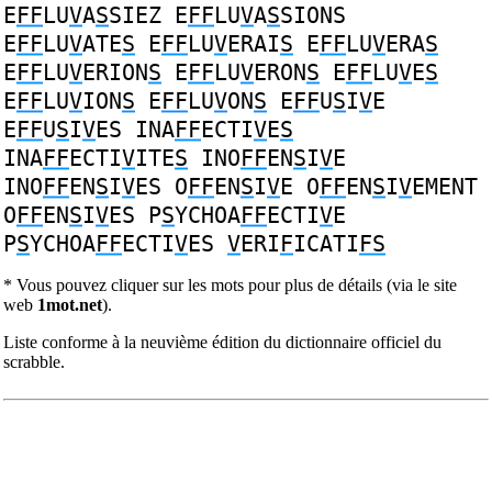
E
FF
LU
V
A
S
SIEZ
E
FF
LU
V
A
S
SIONS
E
FF
LU
V
ATE
S
E
FF
LU
V
ERAI
S
E
FF
LU
V
ERA
S
E
FF
LU
V
ERION
S
E
FF
LU
V
ERON
S
E
FF
LU
V
E
S
E
FF
LU
V
ION
S
E
FF
LU
V
ON
S
E
FF
U
S
I
V
E
E
FF
U
S
I
V
ES
INA
FF
ECTI
V
E
S
INA
FF
ECTI
V
ITE
S
INO
FF
EN
S
I
V
E
INO
FF
EN
S
I
V
ES
O
FF
EN
S
I
V
E
O
FF
EN
S
I
V
EMENT
O
FF
EN
S
I
V
ES
P
S
YCHOA
FF
ECTI
V
E
P
S
YCHOA
FF
ECTI
V
ES
V
ERI
F
ICATI
FS
* Vous pouvez cliquer sur les mots pour plus de détails (via le site
web
1mot.net
).
Liste conforme à la neuvième édition du dictionnaire officiel du
scrabble.