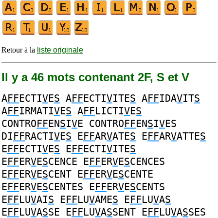
Retour à la
liste originale
Il y a 46 mots contenant 2F, S et V
A
FF
ECTI
V
E
S
A
FF
ECTI
V
ITE
S
A
FF
IDA
V
IT
S
A
FF
IRMATI
V
E
S
A
FF
LICTI
V
E
S
CONTRO
FF
EN
S
I
V
E
CONTRO
FF
EN
S
I
V
ES
DI
FF
RACTI
V
E
S
E
FF
AR
V
ATE
S
E
FF
AR
V
ATTE
S
E
FF
ECTI
V
E
S
E
FF
ECTI
V
ITE
S
E
FF
ER
V
E
S
CENCE
E
FF
ER
V
E
S
CENCES
E
FF
ER
V
E
S
CENT
E
FF
ER
V
E
S
CENTE
E
FF
ER
V
E
S
CENTES
E
FF
ER
V
E
S
CENTS
E
FF
LU
V
AI
S
E
FF
LU
V
AME
S
E
FF
LU
V
A
S
E
FF
LU
V
A
S
SE
E
FF
LU
V
A
S
SENT
E
FF
LU
V
A
S
SES