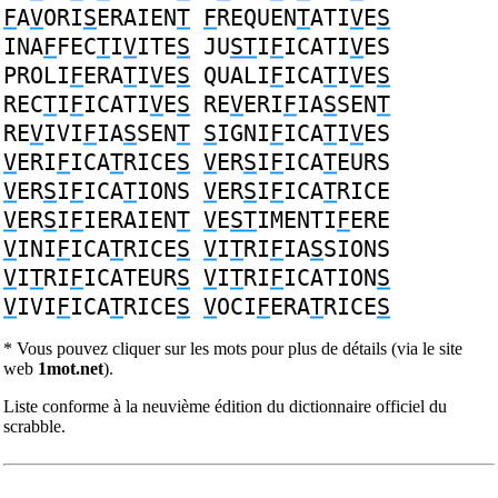
F
A
V
ORI
S
ERAIEN
T
F
REQUEN
T
ATI
V
E
S
INA
F
FEC
T
I
V
ITE
S
JU
ST
I
F
ICATI
V
ES
PROLI
F
ERA
T
I
V
E
S
QUALI
F
ICA
T
I
V
E
S
REC
T
I
F
ICATI
V
E
S
RE
V
ERI
F
IA
S
SEN
T
RE
V
IVI
F
IA
S
SEN
T
S
IGNI
F
ICA
T
I
V
ES
V
ERI
F
ICA
T
RICE
S
V
ER
S
I
F
ICA
T
EURS
V
ER
S
I
F
ICA
T
IONS
V
ER
S
I
F
ICA
T
RICE
V
ER
S
I
F
IERAIEN
T
V
E
ST
IMENTI
F
ERE
V
INI
F
ICA
T
RICE
S
V
I
T
RI
F
IA
S
SIONS
V
I
T
RI
F
ICATEUR
S
V
I
T
RI
F
ICATION
S
V
IVI
F
ICA
T
RICE
S
V
OCI
F
ERA
T
RICE
S
* Vous pouvez cliquer sur les mots pour plus de détails (via le site
web
1mot.net
).
Liste conforme à la neuvième édition du dictionnaire officiel du
scrabble.