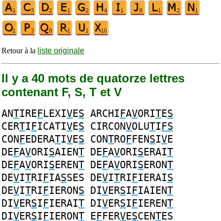
Retour à la
liste originale
Il y a 40 mots de quatorze lettres
contenant F, S, T et V
AN
T
IRE
F
LEXI
V
E
S
ARCHI
F
A
V
ORI
T
E
S
CER
T
I
F
ICATI
V
E
S
CIRCON
V
OLU
T
I
FS
CON
F
EDERA
T
I
V
E
S
CON
T
RO
F
FEN
S
I
V
E
DE
F
A
V
ORI
S
AIEN
T
DE
F
A
V
ORI
S
ERAI
T
DE
F
A
V
ORI
S
EREN
T
DE
F
A
V
ORI
S
ERON
T
DE
V
I
T
RI
F
IA
S
SES
DE
V
I
T
RI
F
IERAI
S
DE
V
I
T
RI
F
IERON
S
DI
V
ER
S
I
F
IAIEN
T
DI
V
ER
S
I
F
IERAI
T
DI
V
ER
S
I
F
IEREN
T
DI
V
ER
S
I
F
IERON
T
E
F
FER
V
E
S
CEN
T
ES