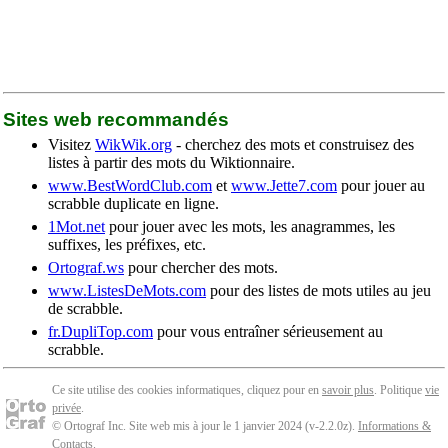
Sites web recommandés
Visitez
WikWik.org
- cherchez des mots et construisez des
listes à partir des mots du Wiktionnaire.
www.BestWordClub.com
et
www.Jette7.com
pour jouer au
scrabble duplicate en ligne.
1Mot.net
pour jouer avec les mots, les anagrammes, les
suffixes, les préfixes, etc.
Ortograf.ws
pour chercher des mots.
www.ListesDeMots.com
pour des listes de mots utiles au jeu
de scrabble.
fr.DupliTop.com
pour vous entraîner sérieusement au
scrabble.
Ce site utilise des cookies informatiques, cliquez pour en
savoir plus
. Politique
vie
privée
.
© Ortograf Inc. Site web mis à jour le 1 janvier 2024 (v-2.2.0
z
).
Informations &
Contacts
.