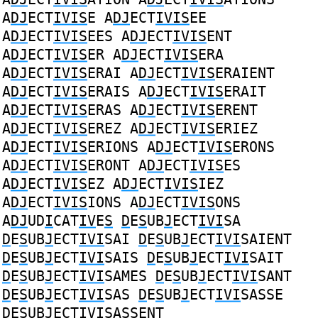
A
DJ
ECT
IVIS
E
A
DJ
ECT
IVIS
EE
A
DJ
ECT
IVIS
EES
A
DJ
ECT
IVIS
ENT
A
DJ
ECT
IVIS
ER
A
DJ
ECT
IVIS
ERA
A
DJ
ECT
IVIS
ERAI
A
DJ
ECT
IVIS
ERAIENT
A
DJ
ECT
IVIS
ERAIS
A
DJ
ECT
IVIS
ERAIT
A
DJ
ECT
IVIS
ERAS
A
DJ
ECT
IVIS
ERENT
A
DJ
ECT
IVIS
EREZ
A
DJ
ECT
IVIS
ERIEZ
A
DJ
ECT
IVIS
ERIONS
A
DJ
ECT
IVIS
ERONS
A
DJ
ECT
IVIS
ERONT
A
DJ
ECT
IVIS
ES
A
DJ
ECT
IVIS
EZ
A
DJ
ECT
IVIS
IEZ
A
DJ
ECT
IVIS
IONS
A
DJ
ECT
IVIS
ONS
A
DJ
UD
I
CAT
IV
E
S
D
E
S
UB
J
ECT
IVI
SA
D
E
S
UB
J
ECT
IVI
SAI
D
E
S
UB
J
ECT
IVI
SAIENT
D
E
S
UB
J
ECT
IVI
SAIS
D
E
S
UB
J
ECT
IVI
SAIT
D
E
S
UB
J
ECT
IVI
SAMES
D
E
S
UB
J
ECT
IVI
SANT
D
E
S
UB
J
ECT
IVI
SAS
D
E
S
UB
J
ECT
IVI
SASSE
D
E
S
UB
J
ECT
IVI
SASSENT