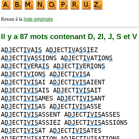
Retour à la
liste originale
Il y a 87 mots contenant D, 2I, J, S et V
A
DJ
ECT
IV
A
IS
A
DJ
ECT
IV
A
S
S
I
EZ
A
DJ
ECT
IV
A
S
S
I
ONS
A
DJ
ECT
IV
AT
I
ON
S
A
DJ
ECT
IV
ERA
IS
A
DJ
ECT
IV
ER
I
ON
S
A
DJ
ECT
IVI
ON
S
A
DJ
ECT
IVIS
A
A
DJ
ECT
IVIS
AI
A
DJ
ECT
IVIS
AIENT
A
DJ
ECT
IVIS
AIS
A
DJ
ECT
IVIS
AIT
A
DJ
ECT
IVIS
AMES
A
DJ
ECT
IVIS
ANT
A
DJ
ECT
IVIS
AS
A
DJ
ECT
IVIS
ASSE
A
DJ
ECT
IVIS
ASSENT
A
DJ
ECT
IVIS
ASSES
A
DJ
ECT
IVIS
ASSIEZ
A
DJ
ECT
IVIS
ASSIONS
A
DJ
ECT
IVIS
AT
A
DJ
ECT
IVIS
ATES
A
DJ
ECT
IVIS
ATION
A
DJ
ECT
IVIS
ATIONS