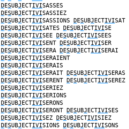
D
E
S
UB
J
ECT
IVI
SASSES
D
E
S
UB
J
ECT
IVI
SASSIEZ
D
E
S
UB
J
ECT
IVI
SASSIONS
D
E
S
UB
J
ECT
IVI
SAT
D
E
S
UB
J
ECT
IVI
SATES
D
E
S
UB
J
ECT
IVI
SE
D
E
S
UB
J
ECT
IVI
SEE
D
E
S
UB
J
ECT
IVI
SEES
D
E
S
UB
J
ECT
IVI
SENT
D
E
S
UB
J
ECT
IVI
SER
D
E
S
UB
J
ECT
IVI
SERA
D
E
S
UB
J
ECT
IVI
SERAI
D
E
S
UB
J
ECT
IVI
SERAIENT
D
E
S
UB
J
ECT
IVI
SERAIS
D
E
S
UB
J
ECT
IVI
SERAIT
D
E
S
UB
J
ECT
IVI
SERAS
D
E
S
UB
J
ECT
IVI
SERENT
D
E
S
UB
J
ECT
IVI
SEREZ
D
E
S
UB
J
ECT
IVI
SERIEZ
D
E
S
UB
J
ECT
IVI
SERIONS
D
E
S
UB
J
ECT
IVI
SERONS
D
E
S
UB
J
ECT
IVI
SERONT
D
E
S
UB
J
ECT
IVI
SES
D
E
S
UB
J
ECT
IVI
SEZ
D
E
S
UB
J
ECT
IVI
SIEZ
D
E
S
UB
J
ECT
IVI
SIONS
D
E
S
UB
J
ECT
IVI
SONS