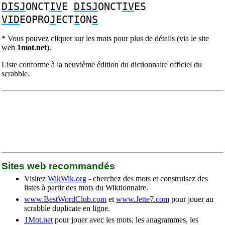
DISJ
ONCT
IV
E
DISJ
ONCT
IV
ES
VID
EOPRO
J
ECT
I
ON
S
* Vous pouvez cliquer sur les mots pour plus de détails (via le site
web
1mot.net
).
Liste conforme à la neuvième édition du dictionnaire officiel du
scrabble.
Sites web recommandés
Visitez
WikWik.org
- cherchez des mots et construisez des
listes à partir des mots du Wiktionnaire.
www.BestWordClub.com
et
www.Jette7.com
pour jouer au
scrabble duplicate en ligne.
1Mot.net
pour jouer avec les mots, les anagrammes, les