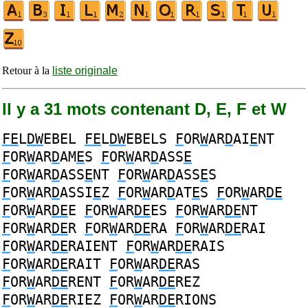
Retour à la
liste originale
Il y a 31 mots contenant D, E, F et W
FE
L
DW
EBEL
FE
L
DW
EBELS
F
OR
W
AR
D
AI
E
NT
F
OR
W
AR
D
AM
E
S
F
OR
W
AR
D
ASS
E
F
OR
W
AR
D
ASS
E
NT
F
OR
W
AR
D
ASS
E
S
F
OR
W
AR
D
ASSI
E
Z
F
OR
W
AR
D
AT
E
S
F
OR
W
AR
DE
F
OR
W
AR
DE
E
F
OR
W
AR
DE
ES
F
OR
W
AR
DE
NT
F
OR
W
AR
DE
R
F
OR
W
AR
DE
RA
F
OR
W
AR
DE
RAI
F
OR
W
AR
DE
RAIENT
F
OR
W
AR
DE
RAIS
F
OR
W
AR
DE
RAIT
F
OR
W
AR
DE
RAS
F
OR
W
AR
DE
RENT
F
OR
W
AR
DE
REZ
F
OR
W
AR
DE
RIEZ
F
OR
W
AR
DE
RIONS