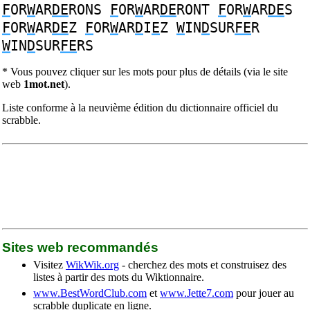
F
OR
W
AR
DE
RONS
F
OR
W
AR
DE
RONT
F
OR
W
AR
DE
S
F
OR
W
AR
DE
Z
F
OR
W
AR
D
I
E
Z
W
IN
D
SUR
FE
R
W
IN
D
SUR
FE
RS
* Vous pouvez cliquer sur les mots pour plus de détails (via le site
web
1mot.net
).
Liste conforme à la neuvième édition du dictionnaire officiel du
scrabble.
Sites web recommandés
Visitez
WikWik.org
- cherchez des mots et construisez des
listes à partir des mots du Wiktionnaire.
www.BestWordClub.com
et
www.Jette7.com
pour jouer au
scrabble duplicate en ligne.