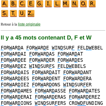
Retour à la
liste originale
Il y a 45 mots contenant D, F et W
F
OR
W
AR
D
A
F
OR
W
AR
D
E
W
IN
D
SUR
F
F
EL
DW
EBEL
F
OR
W
AR
D
AI
F
OR
W
AR
D
AS
F
OR
W
AR
D
AT
F
OR
W
AR
D
EE
F
OR
W
AR
D
ER
F
OR
W
AR
D
ES
F
OR
W
AR
D
EZ
W
IN
D
SUR
F
S
F
EL
DW
EBELS
F
OR
W
AR
D
AIS
F
OR
W
AR
D
AIT
F
OR
W
AR
D
ANT
F
OR
W
AR
D
EES
F
OR
W
AR
D
ENT
F
OR
W
AR
D
ERA
F
OR
W
AR
D
IEZ
F
OR
W
AR
D
ONS
W
IN
D
SUR
F
ER
F
OR
W
AR
D
AMES
F
OR
W
AR
D
ASSE
F
OR
W
AR
D
ATES
F
OR
W
AR
D
ERAI
F
OR
W
AR
D
ERAS
F
OR
W
AR
D
EREZ
F
OR
W
AR
D
IONS
W
IN
D
SUR
F
ERS
CRO
WDF
UNDING