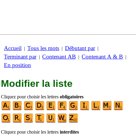
Accueil
Tous les mots
Débutant par
|
|
|
Terminant par
Contenant AB
Contenant A & B
|
|
|
En position
Modifier la liste
Cliquez pour choisir les lettres
obligatoires
Cliquez pour choisir les lettres
interdites