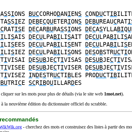
D
A
S
S
I
ONS
BUC
CORHO
D
AN
I
EN
S
C
ON
DU
CT
IB
ILIT
ETA
S
S
I
EZ
D
E
B
E
C
Q
U
ETER
I
ON
S
D
E
BU
REAU
C
RAT
I
U
C
RAT
IS
E
D
E
C
AR
BU
RA
S
S
I
ONS
D
E
C
A
S
YLLA
BI
Q
U
BI
LI
S
AIS
D
E
CU
LPA
BI
LI
S
AIT
D
E
CU
LPA
BI
LI
S
A
BI
LI
S
EES
D
E
CU
LPA
BI
LI
S
ENT
D
E
CU
LPA
BI
LI
S
E
BI
LI
S
IEZ
D
E
CU
LPA
BI
LI
S
ONS
D
E
S
O
B
STR
UC
T
I
O
C
T
I
VISAI
D
E
SUB
JE
C
T
I
VISAS
D
E
SUB
JE
C
T
I
VIS
C
T
I
VISEE
D
E
SUB
JE
C
T
I
VISER
D
E
SUB
JE
C
T
I
VIS
C
T
I
VISEZ
I
N
D
E
S
TR
UC
TI
B
LES
PRO
DUC
T
IB
ILIT
I
BU
TRI
C
E
SC
R
IB
O
U
ILLAR
D
ES
liquer sur les mots pour plus de détails (via le site web
1mot.net
).
à la neuvième édition du dictionnaire officiel du scrabble.
b recommandés
WikWik.org
- cherchez des mots et construisez des listes à partir des mo