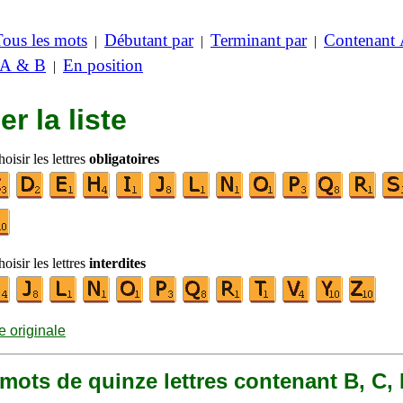
Tous les mots
Débutant par
Terminant par
Contenant
|
|
|
 A & B
En position
|
er la liste
oisir les lettres
obligatoires
oisir les lettres
interdites
te originale
9 mots de quinze lettres contenant B, C, D