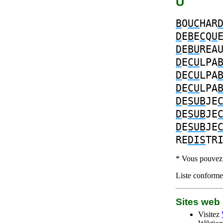
U
B
O
UC
HAR
D
E
B
E
C
Q
U
D
E
BU
REA
D
E
CU
LPA
D
E
CU
LPA
D
E
CU
LPA
D
E
SUB
JE
D
E
SUB
JE
D
E
SUB
JE
RE
DIS
TR
* Vous pouvez c
Liste conforme 
Sites we
Visitez