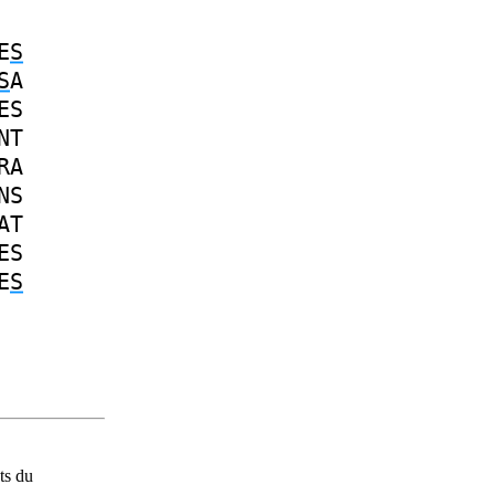
E
S
S
A
ES
NT
RA
NS
AT
ES
E
S
ts du