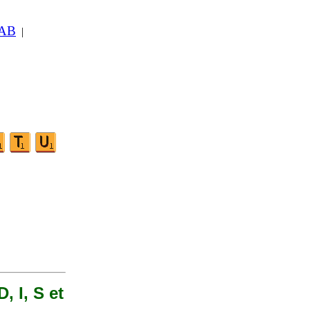
 AB
|
, I, S et