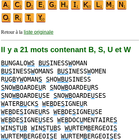
Retour à la
liste originale
Il y a 21 mots contenant B, S, U et W
BU
NGALO
WS
BUS
INESS
W
OMAN
BUS
INESS
W
OMANS
BUS
INESS
W
OMEN
R
U
G
B
Y
W
OMAN
S
S
HO
WBU
SINESS
S
NO
WB
OARDE
U
R
S
NO
WB
OARDE
U
RS
S
NO
WB
OARDE
U
SE
S
NO
WB
OARDE
U
SES
W
ATER
BU
CK
S
W
E
B
DE
S
IGNE
U
R
W
E
B
DE
S
IGNE
U
RS
W
E
B
DE
S
IGNE
U
SE
W
E
B
DE
S
IGNE
U
SES
W
E
B
DOC
U
MENTAIRE
S
W
IN
S
T
UB
W
IN
S
T
UB
S
WU
RTEM
B
ERGEOI
S
WU
RTEM
B
ERGEOI
S
E
WU
RTEM
B
ERGEOI
S
ES