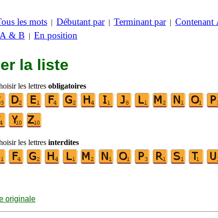
Tous les mots
Débutant par
Terminant par
Contenant
|
|
|
 A & B
En position
|
er la liste
oisir les lettres
obligatoires
oisir les lettres
interdites
te originale