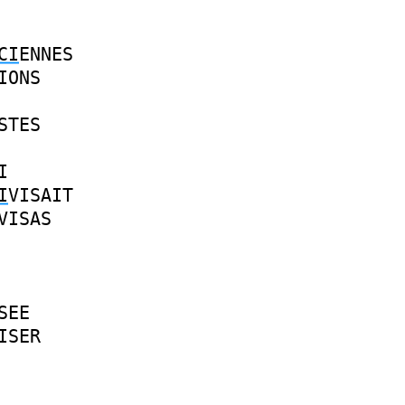
CI
ENNES
IONS
STES
I
I
VISAIT
VISAS
SEE
ISER