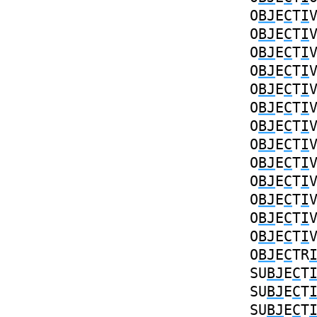
O
BJ
E
C
T
I
O
BJ
E
C
T
I
O
BJ
E
C
T
I
O
BJ
E
C
T
I
O
BJ
E
C
T
I
O
BJ
E
C
T
I
O
BJ
E
C
T
I
O
BJ
E
C
T
I
O
BJ
E
C
T
I
O
BJ
E
C
T
I
O
BJ
E
C
T
I
O
BJ
E
C
T
I
O
BJ
E
C
T
I
O
BJ
E
C
TR
SU
BJ
E
C
T
SU
BJ
E
C
T
SU
BJ
E
C
T