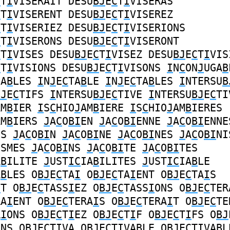
C
T
I
VISERAIT
DESU
BJ
E
C
T
I
VISERAS
C
T
I
VISERENT
DESU
BJ
E
C
T
I
VISEREZ
C
T
I
VISERIEZ
DESU
BJ
E
C
T
I
VISERIONS
C
T
I
VISERONS
DESU
BJ
E
C
T
I
VISERONT
C
T
I
VISES
DESU
BJ
E
C
T
I
VISEZ
DESU
BJ
E
C
T
I
VIS
C
T
I
VISIONS
DESU
BJ
E
C
T
I
VISONS
I
N
C
ON
J
UGA
B
GA
B
LES
I
N
J
E
C
TA
B
LE
I
N
J
E
C
TA
B
LES
I
NTERSU
B
BJ
E
C
TIFS
I
NTERSU
BJ
E
C
TIVE
I
NTERSU
BJ
E
C
TI
AM
B
IER
I
S
C
HIO
J
AM
B
IERE
I
S
C
HIO
J
AM
B
IERES
AM
B
IERS
J
A
C
O
BI
EN
J
A
C
O
BI
ENNE
J
A
C
O
BI
ENNE
NS
J
A
C
O
BI
N
J
A
C
O
BI
NE
J
A
C
O
BI
NES
J
A
C
O
BI
NI
ISMES
J
A
C
O
BI
NS
J
A
C
O
BI
TE
J
A
C
O
BI
TES
A
B
ILITE
J
UST
IC
IA
B
ILITES
J
UST
IC
IA
B
LE
A
B
LES
O
BJ
E
C
TA
I
O
BJ
E
C
TA
I
ENT
O
BJ
E
C
TA
I
S
I
T
O
BJ
E
C
TASS
I
EZ
O
BJ
E
C
TASS
I
ONS
O
BJ
E
C
TER
RA
I
ENT
O
BJ
E
C
TERA
I
S
O
BJ
E
C
TERA
I
T
O
BJ
E
C
TE
R
I
ONS
O
BJ
E
C
T
I
EZ
O
BJ
E
C
T
I
F
O
BJ
E
C
T
I
FS
O
BJ
ONS
O
BJ
E
C
T
I
VA
O
BJ
E
C
T
I
VABLE
O
BJ
E
C
T
I
VABL