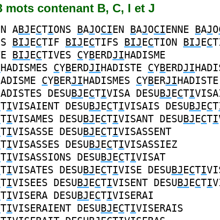
73 mots contenant B, C, I et J
ON
A
BJ
E
C
T
I
ONS
B
A
J
O
CI
EN
B
A
J
O
CI
ENNE
B
A
J
O
NS
BIJ
E
C
TIF
BIJ
E
C
TIFS
BIJ
E
C
TION
BIJ
E
C
T
VE
BIJ
E
C
TIVES
C
Y
B
ERD
JI
HADISME
I
HADISMES
C
Y
B
ERD
JI
HADISTE
C
Y
B
ERD
JI
HADI
HADISME
C
Y
B
ER
JI
HADISMES
C
Y
B
ER
JI
HADISTE
HADISTES
DESU
BJ
E
C
T
I
VISA
DESU
BJ
E
C
T
I
VISA
C
T
I
VISAIENT
DESU
BJ
E
C
T
I
VISAIS
DESU
BJ
E
C
T
C
T
I
VISAMES
DESU
BJ
E
C
T
I
VISANT
DESU
BJ
E
C
T
I
C
T
I
VISASSE
DESU
BJ
E
C
T
I
VISASSENT
C
T
I
VISASSES
DESU
BJ
E
C
T
I
VISASSIEZ
C
T
I
VISASSIONS
DESU
BJ
E
C
T
I
VISAT
C
T
I
VISATES
DESU
BJ
E
C
T
I
VISE
DESU
BJ
E
C
T
I
VI
C
T
I
VISEES
DESU
BJ
E
C
T
I
VISENT
DESU
BJ
E
C
T
I
V
C
T
I
VISERA
DESU
BJ
E
C
T
I
VISERAI
C
T
I
VISERAIENT
DESU
BJ
E
C
T
I
VISERAIS