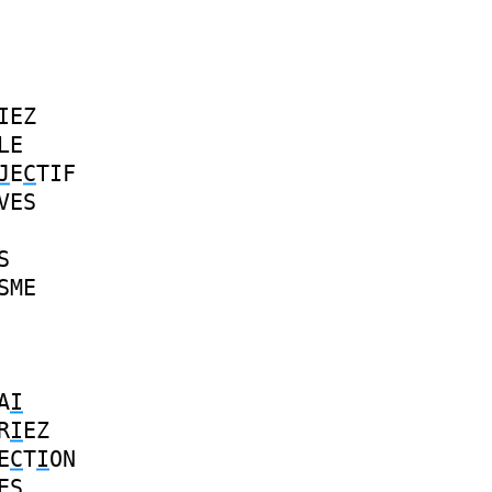
IEZ
LE
J
E
C
TIF
VES
S
SME
A
I
R
I
EZ
E
C
T
I
ON
ES