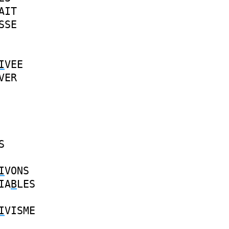
AIT
SSE
I
VEE
VER
S
I
VONS
IA
B
LES
I
VISME