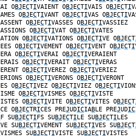
VAI
O
BJ
E
C
T
I
VAIENT
O
BJ
E
C
T
I
VAIS
O
BJ
E
C
T
I
V
VAMES
O
BJ
E
C
T
I
VANT
O
BJ
E
C
T
I
VAS
O
BJ
E
C
T
I
VA
VASSENT
O
BJ
E
C
T
I
VASSES
O
BJ
E
C
T
I
VASSIEZ
VASSIONS
O
BJ
E
C
T
I
VAT
O
BJ
E
C
T
I
VATES
VATION
O
BJ
E
C
T
I
VATIONS
O
BJ
E
C
T
I
VE
O
BJ
E
C
T
VEES
O
BJ
E
C
T
I
VEMENT
O
BJ
E
C
T
I
VENT
O
BJ
E
C
T
I
VERA
O
BJ
E
C
T
I
VERAI
O
BJ
E
C
T
I
VERAIENT
VERAIS
O
BJ
E
C
T
I
VERAIT
O
BJ
E
C
T
I
VERAS
VERENT
O
BJ
E
C
T
I
VEREZ
O
BJ
E
C
T
I
VERIEZ
VERIONS
O
BJ
E
C
T
I
VERONS
O
BJ
E
C
T
I
VERONT
VES
O
BJ
E
C
T
I
VEZ
O
BJ
E
C
T
I
VIEZ
O
BJ
E
C
T
I
VION
VISME
O
BJ
E
C
T
I
VISMES
O
BJ
E
C
T
I
VISTE
VISTES
O
BJ
E
C
T
I
VITE
O
BJ
E
C
T
I
VITES
O
BJ
E
C
T
I
CE
O
BJ
E
C
TR
I
CES
PRE
J
UD
IC
IA
B
LE
PRE
J
UD
IC
I
F
SU
BJ
E
C
T
I
FS
SU
BJ
E
C
T
I
LE
SU
BJ
E
C
T
I
LES
I
VE
SU
BJ
E
C
T
I
VEMENT
SU
BJ
E
C
T
I
VES
SU
BJ
E
C
T
I
VISMES
SU
BJ
E
C
T
I
VISTE
SU
BJ
E
C
T
I
VISTES