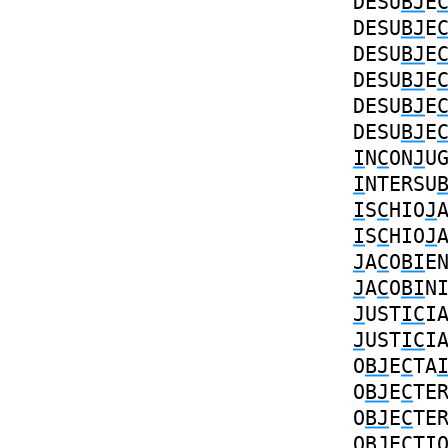
DESU
BJ
E
DESU
BJ
E
DESU
BJ
E
DESU
BJ
E
DESU
BJ
E
DESU
BJ
E
I
N
C
ON
J
U
I
NTERSU
I
S
C
HIO
J
I
S
C
HIO
J
J
A
C
O
BI
E
J
A
C
O
BI
N
J
UST
IC
I
J
UST
IC
I
O
BJ
E
C
TA
O
BJ
E
C
TE
O
BJ
E
C
TE
O
BJ
E
C
T
I