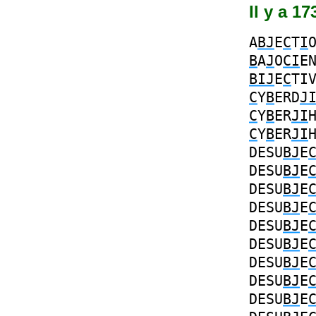
Il y a 1
A
BJ
E
C
T
I
B
A
J
O
CI
E
BIJ
E
C
TI
C
Y
B
ERD
J
C
Y
B
ER
JI
C
Y
B
ER
JI
DESU
BJ
E
DESU
BJ
E
DESU
BJ
E
DESU
BJ
E
DESU
BJ
E
DESU
BJ
E
DESU
BJ
E
DESU
BJ
E
DESU
BJ
E