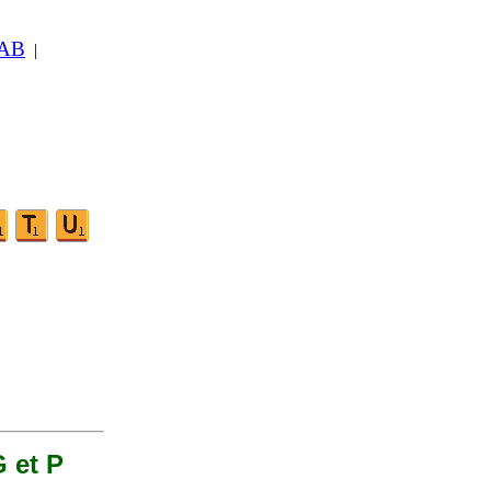
 AB
|
G et P