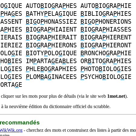
LO
G
IQUE
AUTO
B
IO
G
RA
P
HES
AUTO
B
IO
G
RA
P
HIE
O
P
HA
G
ES
B
ATHY
P
ELA
G
IQUE
B
IBLIO
G
RA
P
HIES
NASSENT
B
I
G
O
P
HONASSIEZ
B
I
G
O
P
HONERIONS
RA
P
HIES
B
IO
G
RA
P
HIAIENT
B
IO
G
RA
P
HIASSES
HIERAIS
B
IO
G
RA
P
HIERAIT
B
IO
G
RA
P
HIERENT
HIERIEZ
B
IO
G
RA
P
HIERONS
B
IO
G
RA
P
HIERONT
EOLO
G
IE
B
IOTY
P
OLO
G
IQUE
B
RONCHO
G
RA
P
HIE
P
HO
B
IES
IM
P
ARTA
G
EA
B
LES
OR
B
ITO
G
RA
P
HIES
OLO
G
IES
P
HLE
B
O
G
RAPHIES
P
HOTO
B
IOLO
G
IES
OLO
G
IES
P
LOM
B
A
G
INACEES
P
SYCHO
B
IOLO
G
IE
PORTA
G
E
liquer sur les mots pour plus de détails (via le site web
1mot.net
).
à la neuvième édition du dictionnaire officiel du scrabble.
b recommandés
WikWik.org
- cherchez des mots et construisez des listes à partir des mo
naire.