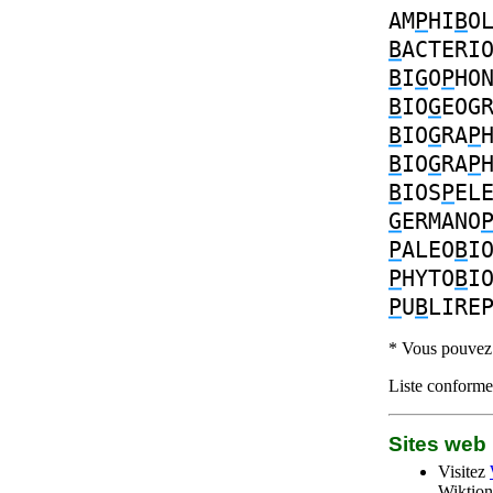
AM
P
HI
B
O
B
ACTERI
B
I
G
O
P
HO
B
IO
G
EOG
B
IO
G
RA
P
B
IO
G
RA
P
B
IOS
P
EL
G
ERMANO
P
ALEO
B
I
P
HYTO
B
I
P
U
B
LIRE
* Vous pouvez c
Liste conforme 
Sites we
Visitez
Wiktion