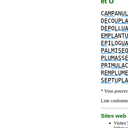
et U
C
AMP
AN
U
D
E
CO
UPL
D
EP
O
L
L
U
EMPLA
NT
EP
I
L
OG
U
PALM
I
SE
PLUMAS
S
P
RI
MULA
R
EMPLU
M
SEP
T
U
P
L
* Vous pouvez c
Liste conforme 
Sites we
Visitez