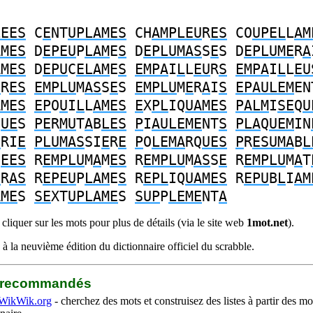
LEES
C
E
NT
UPLAMES
CH
AMPLEU
R
ES
CO
UPEL
L
AM
AMES
D
EPEU
P
LAM
E
S
D
EPLUMAS
S
E
S
D
EPLUME
R
A
AMES
D
EPU
C
ELAM
E
S
EMPA
I
L
L
EU
R
S
EMPA
I
L
L
EU
U
R
ES
EMPLU
M
AS
S
E
S
EMPLU
M
E
R
A
I
S
EPAULEM
EN
AMES
EP
O
U
I
L
L
AMES
E
X
PL
IQ
UAMES
PALM
I
SE
Q
U
Q
UE
S
PE
R
MU
T
A
B
LES
P
I
AULEME
NT
S
PLA
Q
UEM
IN
E
RI
E
PLUMAS
SI
E
R
E
P
O
LEMA
RQ
UES
P
R
ESUMA
B
L
C
EES
R
EMPLU
M
A
M
ES
R
EMPLU
M
AS
S
E
R
EMPLU
M
A
T
E
R
AS
R
EPEU
P
LAM
E
S
R
EPL
IQ
UAMES
R
EPU
B
L
I
AM
AME
S
SE
XT
UPLAME
S
SUP
P
LEME
NT
A
liquer sur les mots pour plus de détails (via le site web
1mot.net
).
à la neuvième édition du dictionnaire officiel du scrabble.
b recommandés
WikWik.org
- cherchez des mots et construisez des listes à partir des mo