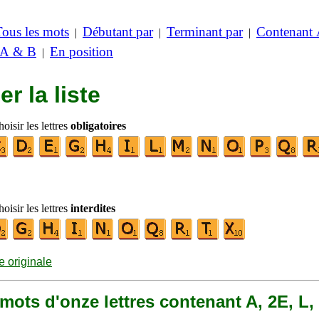
Tous les mots
Débutant par
Terminant par
Contenant
|
|
|
 A & B
En position
|
er la liste
oisir les lettres
obligatoires
oisir les lettres
interdites
te originale
9 mots d'onze lettres contenant A, 2E, L,