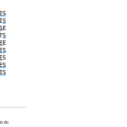
ES
I
S
S
E
T
S
E
E
ES
E
S
ES
ES
ts du