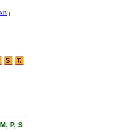
 AB
|
 M, P, S