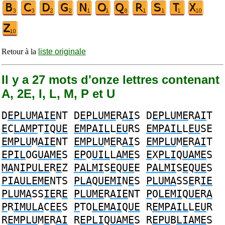
Retour à la
liste originale
Il y a 27 mots d'onze lettres contenant
A, 2E, I, L, M, P et U
D
EPLUMAIE
NT
D
EPLUME
R
AI
S
D
EPLUME
R
AI
T
E
C
LAMP
T
I
Q
UE
EMPAIL
L
EU
RS
EMPAIL
L
EU
SE
EMPLU
M
AIE
NT
EMPLU
M
E
R
AI
S
EMPLU
M
E
R
AI
T
EPIL
OG
UAME
S
EP
O
UIL
L
AME
S
E
X
PLI
Q
UAME
S
MA
N
IPULE
R
E
Z
PALMI
S
E
Q
UE
E
PALMI
S
E
Q
UE
S
PIAULEME
NTS
PLA
Q
UEMI
N
E
S
PLUMA
SS
E
R
IE
PLUMA
SS
IE
R
E
PLUME
R
AIE
NT
P
O
LEMI
Q
UE
R
A
P
R
IMULA
C
EE
S
P
TO
LEMAI
Q
UE
R
EMPAIL
L
EU
R
R
EMPLU
M
E
R
AI
R
EPLI
Q
UAME
S
R
EPU
B
LIAME
S