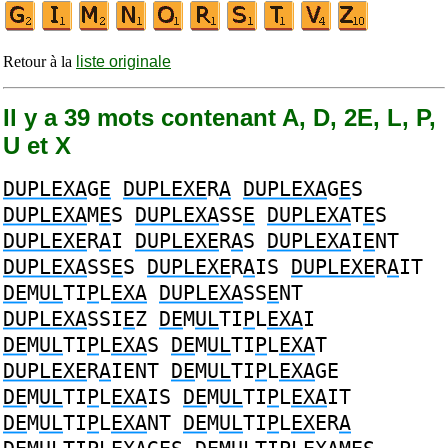
Retour à la
liste originale
Il y a 39 mots contenant A, D, 2E, L, P,
U et X
DUPLEXA
G
E
DUPLEXE
R
A
DUPLEXA
G
E
S
DUPLEXA
M
E
S
DUPLEXA
SS
E
DUPLEXA
T
E
S
DUPLEXE
R
A
I
DUPLEXE
R
A
S
DUPLEXA
I
E
NT
DUPLEXA
SS
E
S
DUPLEXE
R
A
IS
DUPLEXE
R
A
IT
DE
M
UL
TI
P
L
EXA
DUPLEXA
SS
E
NT
DUPLEXA
SSI
E
Z
DE
M
UL
TI
P
L
EXA
I
DE
M
UL
TI
P
L
EXA
S
DE
M
UL
TI
P
L
EXA
T
DUPLEXE
R
A
IENT
DE
M
UL
TI
P
L
EXA
GE
DE
M
UL
TI
P
L
EXA
IS
DE
M
UL
TI
P
L
EXA
IT
DE
M
UL
TI
P
L
EXA
NT
DE
M
UL
TI
P
L
EX
ER
A