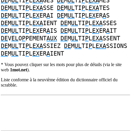
DE
M
UL
TI
P
L
EXA
GES
DE
M
UL
TI
P
L
EXA
MES
DE
M
UL
TI
P
L
EXA
SSE
DE
M
UL
TI
P
L
EXA
TES
DE
M
UL
TI
P
L
EX
ER
A
I
DE
M
UL
TI
P
L
EX
ER
A
S
DE
M
UL
TI
P
L
EXA
IENT
DE
M
UL
TI
P
L
EXA
SSES
DE
M
UL
TI
P
L
EX
ER
A
IS
DE
M
UL
TI
P
L
EX
ER
A
IT
DE
V
EL
O
P
PEMENT
AUX
DE
M
UL
TI
P
L
EXA
SSENT
DE
M
UL
TI
P
L
EXA
SSIEZ
DE
M
UL
TI
P
L
EXA
SSIONS
DE
M
UL
TI
P
L
EX
ER
A
IENT
* Vous pouvez cliquer sur les mots pour plus de détails (via le site
web
1mot.net
).
Liste conforme à la neuvième édition du dictionnaire officiel du
scrabble.