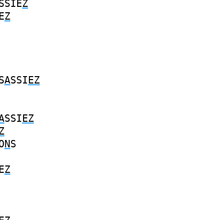
SSIE
Z
E
Z
S
A
SSI
EZ
A
SSI
EZ
Z
O
N
S
E
Z