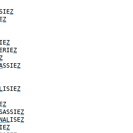
SIE
Z
E
Z
IE
Z
ERIE
Z
Z
A
SSIE
Z
L
ISIE
Z
E
Z
SASSIE
Z
NAL
ISE
Z
IE
Z