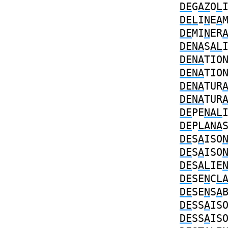
DE
G
AZ
O
L
DEL
I
N
E
A
DE
MI
N
ER
DENA
S
AL
DENA
TIO
DENA
TIO
DENA
TUR
DENA
TUR
DE
PE
NAL
DE
P
LANA
DE
S
A
ISO
DE
S
A
ISO
DE
S
AL
IE
DE
SE
N
C
L
DE
SE
N
S
A
DE
SS
A
IS
DE
SS
A
IS