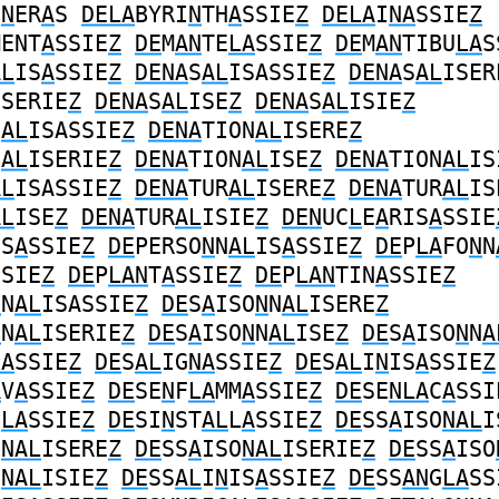
I
N
ER
A
S
DELA
BYRI
N
TH
A
SSIE
Z
DELA
I
NA
SSIE
Z
MENT
A
SSIE
Z
DE
M
AN
TE
LA
SSIE
Z
DE
M
AN
TIBU
LA
S
AL
IS
A
SSIE
Z
DENA
S
AL
ISASSIE
Z
DENA
S
AL
ISER
ISERIE
Z
DENA
S
AL
ISE
Z
DENA
S
AL
ISIE
Z
N
AL
ISASSIE
Z
DENA
TION
AL
ISERE
Z
N
AL
ISERIE
Z
DENA
TION
AL
ISE
Z
DENA
TION
AL
IS
AL
ISASSIE
Z
DENA
TUR
AL
ISERE
Z
DENA
TUR
AL
IS
AL
ISE
Z
DENA
TUR
AL
ISIE
Z
DEN
UC
L
E
A
RIS
A
SSIE
IS
A
SSIE
Z
DE
PERSO
N
N
AL
IS
A
SSIE
Z
DE
P
LA
FO
N
N
SSIE
Z
DE
P
LAN
T
A
SSIE
Z
DE
P
LAN
TIN
A
SSIE
Z
N
N
AL
ISASSIE
Z
DE
S
A
ISO
N
N
AL
ISERE
Z
N
N
AL
ISERIE
Z
DE
S
A
ISO
N
N
AL
ISE
Z
DE
S
A
ISO
N
N
A
NA
SSIE
Z
DE
S
AL
IG
NA
SSIE
Z
DE
S
AL
I
N
IS
A
SSIE
Z
A
V
A
SSIE
Z
DE
SE
N
F
LA
MM
A
SSIE
Z
DE
SE
NLA
C
A
SSI
B
LA
SSIE
Z
DE
SI
N
ST
AL
L
A
SSIE
Z
DE
SS
A
ISO
NAL
I
O
NAL
ISERE
Z
DE
SS
A
ISO
NAL
ISERIE
Z
DE
SS
A
ISO
O
NAL
ISIE
Z
DE
SS
AL
I
N
IS
A
SSIE
Z
DE
SS
AN
G
LA
SS