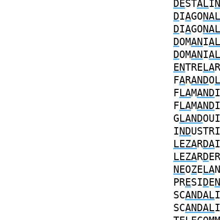
DE
ST
AL
I
D
I
A
GO
NA
D
I
A
GO
NA
D
OM
AN
I
A
D
OM
AN
I
A
EN
TRE
LA
F
A
R
AND
O
F
LA
M
AND
F
LA
M
AND
G
LAND
OU
I
ND
USTR
LEZA
R
DA
LEZA
R
D
E
NE
O
Z
E
LA
PR
E
SI
D
E
SC
ANDAL
SC
ANDAL