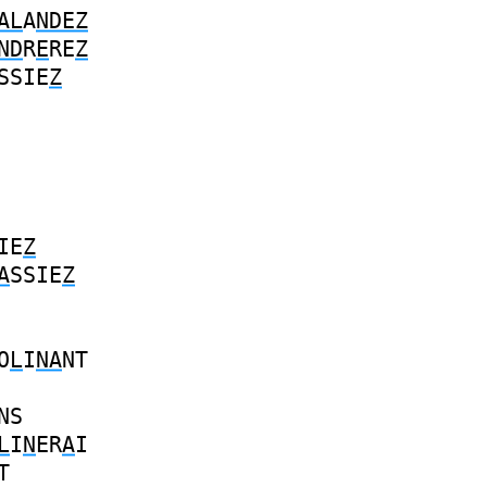
AL
A
NDEZ
ND
R
E
RE
Z
SSIE
Z
IE
Z
A
SSIE
Z
O
L
I
NA
NT
NS
L
I
N
ER
A
I
T