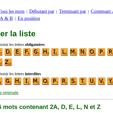
Tous les mots
Débutant par
Terminant par
Contenant
|
|
|
 A & B
En position
|
er la liste
oisir les lettres
obligatoires
oisir les lettres
interdites
te originale
66 mots contenant 2A, D, E, L, N et Z