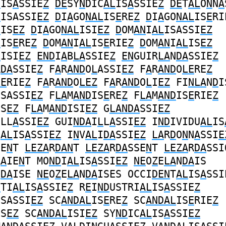
N
IS
A
SSIE
Z
DE
SY
N
DIC
AL
IS
A
SSIE
Z
DE
T
AL
O
N
N
A
L
ISASSI
EZ
D
I
A
GO
NAL
IS
E
RE
Z
D
I
A
GO
NAL
IS
E
RI
L
IS
EZ
D
I
A
GO
NAL
ISI
EZ
D
OM
AN
I
AL
ISASSI
EZ
L
IS
E
RE
Z
D
OM
AN
I
AL
IS
E
RIE
Z
D
OM
AN
I
AL
IS
EZ
L
ISI
EZ
END
I
A
B
LA
SSIE
Z
EN
GUIR
LA
N
DA
SSIE
Z
R
DA
SSIE
Z
F
A
R
AND
O
L
ASSI
EZ
F
A
R
AND
O
LE
RE
Z
LE
RIE
Z
F
A
R
AND
O
LEZ
F
A
R
AND
O
L
I
EZ
FI
NLA
N
D
I
ISASSI
EZ
F
LA
M
AND
IS
E
RE
Z
F
LA
M
AND
IS
E
RIE
Z
IS
EZ
F
LA
M
AND
ISI
EZ
G
LANDA
SSI
EZ
ILL
A
SSI
EZ
GUI
NDA
I
L
L
A
SSI
EZ
I
ND
IVIDU
AL
IS
I
AL
IS
A
SSI
EZ
I
N
V
AL
I
DA
SSI
EZ
LA
R
D
O
N
N
A
SSI
E
IE
N
T
LEZA
R
DAN
T
LEZA
R
DA
SSE
N
T
LEZA
R
DA
SSI
R
A
IE
N
T
MO
ND
I
AL
IS
A
SSI
EZ
NE
O
Z
E
LA
N
DA
IS
N
DA
ISE
NE
O
Z
E
LA
N
DA
ISES
OCCI
DEN
T
AL
IS
A
SSI
N
TI
AL
IS
A
SSIE
Z
R
E
I
ND
USTRI
AL
IS
A
SSIE
Z
ISASSI
EZ
SC
ANDAL
IS
E
RE
Z
SC
ANDAL
IS
E
RIE
Z
IS
EZ
SC
ANDAL
ISI
EZ
SY
ND
IC
AL
IS
A
SSI
EZ