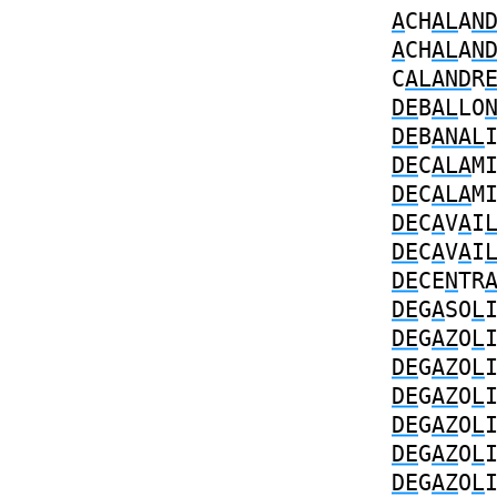
A
CH
AL
A
N
A
CH
AL
A
N
C
ALAND
R
DE
B
AL
LO
DE
B
ANAL
DE
C
ALA
M
DE
C
ALA
M
DE
C
A
V
A
I
DE
C
A
V
A
I
DE
CE
N
TR
DE
G
A
SO
L
DE
G
AZ
O
L
DE
G
AZ
O
L
DE
G
AZ
O
L
DE
G
AZ
O
L
DE
G
AZ
O
L
DE
G
AZ
O
L