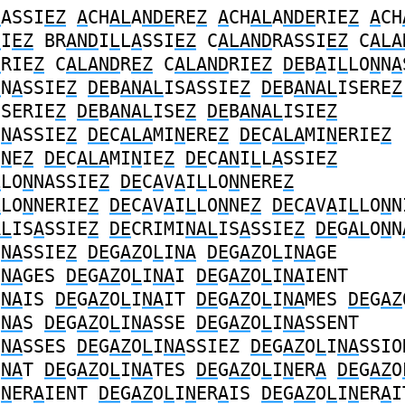
D
ASSI
EZ
A
CH
AL
A
NDE
RE
Z
A
CH
AL
A
NDE
RIE
Z
A
CH
D
I
EZ
BR
AND
I
L
L
A
SSI
EZ
C
ALAND
RASSI
EZ
C
ALA
E
RIE
Z
C
ALAND
R
EZ
C
ALAND
RI
EZ
DE
B
A
I
L
LO
N
N
A
N
N
A
SSIE
Z
DE
B
ANAL
ISASSIE
Z
DE
B
ANAL
ISERE
Z
ISERIE
Z
DE
B
ANAL
ISE
Z
DE
B
ANAL
ISIE
Z
I
N
ASSIE
Z
DE
C
ALA
MI
N
ERE
Z
DE
C
ALA
MI
N
ERIE
Z
I
N
E
Z
DE
C
ALA
MI
N
IE
Z
DE
C
AN
I
L
L
A
SSIE
Z
L
LO
N
NASSIE
Z
DE
C
A
V
A
I
L
LO
N
NERE
Z
L
LO
N
NERIE
Z
DE
C
A
V
A
I
L
LO
N
NE
Z
DE
C
A
V
A
I
L
LO
N
N
AL
IS
A
SSIE
Z
DE
CRIMI
NAL
IS
A
SSIE
Z
DE
G
AL
O
N
N
I
NA
SSIE
Z
DE
G
AZ
O
L
I
NA
DE
G
AZ
O
L
I
NA
GE
I
NA
GES
DE
G
AZ
O
L
I
NA
I
DE
G
AZ
O
L
I
NA
IENT
I
NA
IS
DE
G
AZ
O
L
I
NA
IT
DE
G
AZ
O
L
I
NA
MES
DE
G
AZ
I
NA
S
DE
G
AZ
O
L
I
NA
SSE
DE
G
AZ
O
L
I
NA
SSENT
I
NA
SSES
DE
G
AZ
O
L
I
NA
SSIEZ
DE
G
AZ
O
L
I
NA
SSIO
I
NA
T
DE
G
AZ
O
L
I
NA
TES
DE
G
AZ
O
L
I
N
ER
A
DE
G
AZ
O
I
N
ER
A
IENT
DE
G
AZ
O
L
I
N
ER
A
IS
DE
G
AZ
O
L
I
N
ER
A
I