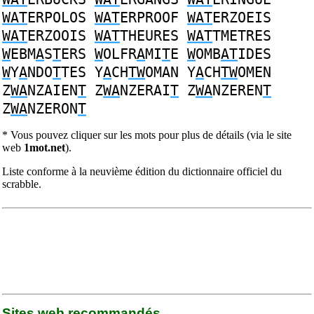
WAT
ERPOLOS
WAT
ERPROOF
WAT
ERZOEIS
WAT
ERZOOIS
WAT
THEURES
WAT
TMETRES
W
EBM
A
S
T
ERS
W
OLFR
A
MI
T
E
W
OMB
AT
IDES
W
Y
A
NDO
T
TES
Y
A
CH
TW
OMAN
Y
A
CH
TW
OMEN
Z
WA
NZAIEN
T
Z
WA
NZERAI
T
Z
WA
NZEREN
T
Z
WA
NZERON
T
* Vous pouvez cliquer sur les mots pour plus de détails (via le site
web
1mot.net
).
Liste conforme à la neuvième édition du dictionnaire officiel du
scrabble.
Sites web recommandés