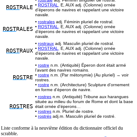
•
rostrale
adj. Féminin singulier de rostral.
•
ROSTRAL,
E, AUX adj. (Colonne) ornée
ROST
RALE
d’éperons de navires et rappelant une victoire
navale.
•
rostrales
adj. Féminin pluriel de rostral.
•
ROSTRAL,
E, AUX adj. (Colonne) ornée
ROST
RALES
d’éperons de navires et rappelant une victoire
navale.
•
rostraux
adj. Masculin pluriel de rostral.
•
ROSTRAL,
E, AUX adj. (Colonne) ornée
ROST
RAUX
d’éperons de navires et rappelant une victoire
navale.
•
rostre
n.m. (Antiquité) Éperon dont était armé
l’avant des navires romains.
•
rostre
n.m. (Par métonymie) (Au pluriel) → voir
ROST
RE
rostres.
•
rostre
n.m. (Architecture) Sculpture d’ornement
en forme d’éperon de navire.
•
rostres
n.m. (Antiquité) Tribune aux harangues
située au milieu du forum de Rome et dont la base
ROST
RES
était ornée d’éperons…
•
rostres
n.m. Pluriel de rostre.
•
rostrés
adj.m. Masculin pluriel de rostré.
Liste conforme à la neuvième édition du dictionnaire officiel du
scrabble.