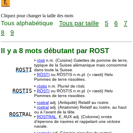
Cliquez pour changer la taille des mots
Tous alphabétique
Tous par taille
5
6
7
8
9
Il y a 8 mots débutant par ROST
•
rösti
n.m. (Cuisine) Galettes de pomme de terre,
typique de la Suisse alémanique mais consommé
ROST
I
dans toute la Suisse.
•
RÖSTI
ou RÖSTIS n.m.pl. (= rœsti) Helv.
Pommes de terre rissolées.
•
röstis
n.m. Pluriel de rösti.
ROST
IS
•
RÖSTI
ou RÖSTIS n.m.pl. (= rœsti) Helv.
Pommes de terre rissolées.
•
rostral
adj. (Antiquité) Relatif au rostre.
•
rostral
adj. (Anatomie) Relatif au rostre, au haut
ou à l’avant de la tête.
ROST
RAL
•
ROSTRAL,
E, AUX adj. (Colonne) ornée
d’éperons de navires et rappelant une victoire
navale.