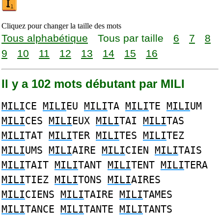
Cliquez pour changer la taille des mots
Tous alphabétique
Tous par taille
6
7
8
9
10
11
12
13
14
15
16
Il y a 102 mots débutant par MILI
MILI
CE
MILI
EU
MILI
TA
MILI
TE
MILI
UM
MILI
CES
MILI
EUX
MILI
TAI
MILI
TAS
MILI
TAT
MILI
TER
MILI
TES
MILI
TEZ
MILI
UMS
MILI
AIRE
MILI
CIEN
MILI
TAIS
MILI
TAIT
MILI
TANT
MILI
TENT
MILI
TERA
MILI
TIEZ
MILI
TONS
MILI
AIRES
MILI
CIENS
MILI
TAIRE
MILI
TAMES
MILI
TANCE
MILI
TANTE
MILI
TANTS