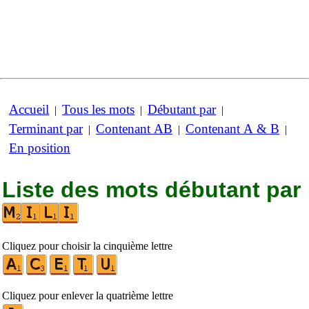
Accueil
Tous les mots
Débutant par
|
|
|
Terminant par
Contenant AB
Contenant A & B
|
|
|
En position
Liste des mots débutant par
Cliquez pour choisir la cinquième lettre
Cliquez pour enlever la quatrième lettre