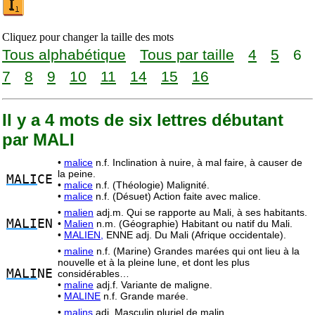
Cliquez pour changer la taille des mots
Tous alphabétique
Tous par taille
4
5
6
7
8
9
10
11
14
15
16
Il y a 4 mots de six lettres débutant
par MALI
•
malice
n.f. Inclination à nuire, à mal faire, à causer de
la peine.
MALI
CE
•
malice
n.f. (Théologie) Malignité.
•
malice
n.f. (Désuet) Action faite avec malice.
•
malien
adj.m. Qui se rapporte au Mali, à ses habitants.
MALI
EN
•
Malien
n.m. (Géographie) Habitant ou natif du Mali.
•
MALIEN,
ENNE adj. Du Mali (Afrique occidentale).
•
maline
n.f. (Marine) Grandes marées qui ont lieu à la
nouvelle et à la pleine lune, et dont les plus
MALI
NE
considérables…
•
maline
adj.f. Variante de maligne.
•
MALINE
n.f. Grande marée.
•
malins
adj. Masculin pluriel de malin.