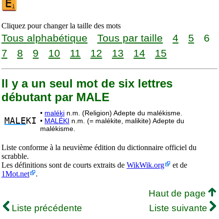
Cliquez pour changer la taille des mots
Tous alphabétique
Tous par taille
4
5
6
7
8
9
10
11
12
13
14
15
Il y a un seul mot de six lettres
débutant par MALE
•
maléki
n.m. (Religion) Adepte du malékisme.
MALE
KI
•
MALÉKI
n.m. (= malékite, malikite) Adepte du
malékisme.
Liste conforme à la neuvième édition du dictionnaire officiel du
scrabble.
Les définitions sont de courts extraits de
WikWik.org
et de
1Mot.net
.
Haut de page
Liste précédente
Liste suivante