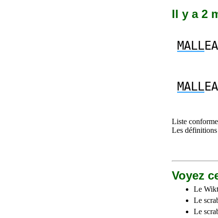
Il y a 2
MALL
EA
MALL
EA
Liste conforme 
Les définitions
Voyez ce
Le Wikt
Le scra
Le scra