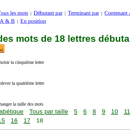
Tous les mots
Débutant par
Terminant par
Contenant
|
|
|
 A & B
En position
|
des mots de 18 lettres débuta
oisir la cinquième lettre
lever la quatrième lettre
anger la taille des mots
abétique
Tous par taille
5
6
8
9
10
1
15
16
17
18