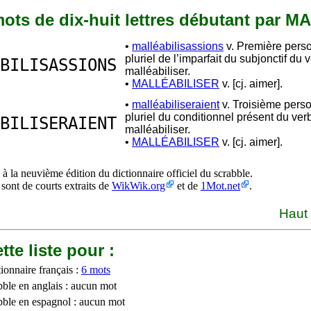
 mots de dix-huit lettres débutant par M
•
malléabilisassions
v. Première pers
pluriel de l’imparfait du subjonctif du 
BILISASSIONS
malléabiliser.
•
MALLÉABILISER
v. [cj. aimer].
•
malléabiliseraient
v. Troisième pers
pluriel du conditionnel présent du ver
BILISERAIENT
malléabiliser.
•
MALLÉABILISER
v. [cj. aimer].
à la neuvième édition du dictionnaire officiel du scrabble.
 sont de courts extraits de
WikWik.org
et de
1Mot.net
.
Haut
tte liste pour :
ionnaire français :
6 mots
bble en anglais : aucun mot
bble en espagnol : aucun mot