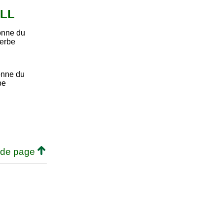
ALL
onne du
verbe
onne du
be
 de page