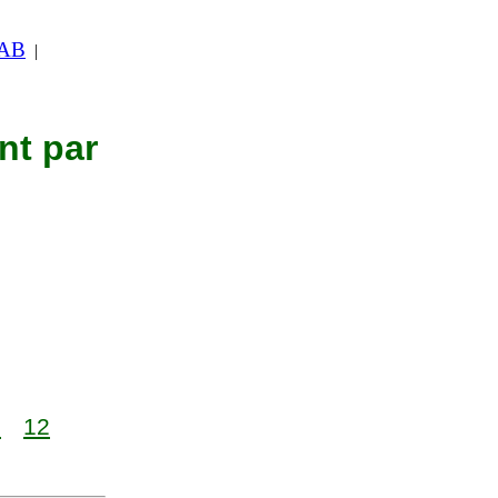
 AB
|
nt par
1
12