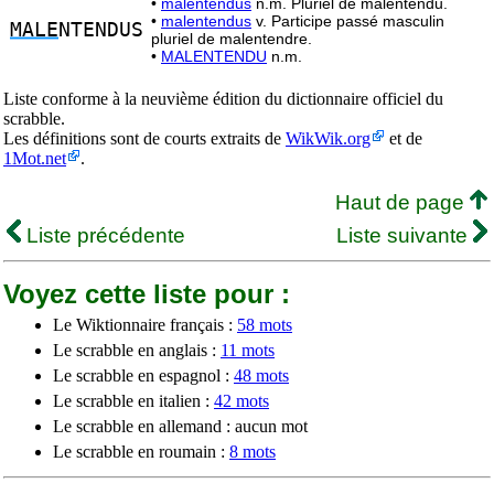
•
malentendus
n.m. Pluriel de malentendu.
•
malentendus
v. Participe passé masculin
MALE
NTENDUS
pluriel de malentendre.
•
MALENTENDU
n.m.
Liste conforme à la neuvième édition du dictionnaire officiel du
scrabble.
Les définitions sont de courts extraits de
WikWik.org
et de
1Mot.net
.
Haut de page
Liste précédente
Liste suivante
Voyez cette liste pour :
Le Wiktionnaire français :
58 mots
Le scrabble en anglais :
11 mots
Le scrabble en espagnol :
48 mots
Le scrabble en italien :
42 mots
Le scrabble en allemand : aucun mot
Le scrabble en roumain :
8 mots