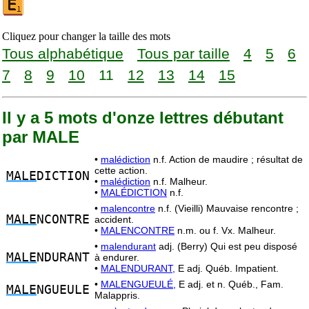
Cliquez pour changer la taille des mots
Tous alphabétique
Tous par taille
4
5
6
7
8
9
10
11
12
13
14
15
Il y a 5 mots d'onze lettres débutant
par MALE
•
malédiction
n.f. Action de maudire ; résultat de
cette action.
MALE
DICTION
•
malédiction
n.f. Malheur.
•
MALÉDICTION
n.f.
•
malencontre
n.f. (Vieilli) Mauvaise rencontre ;
MALE
NCONTRE
accident.
•
MALENCONTRE
n.m. ou f. Vx. Malheur.
•
malendurant
adj. (Berry) Qui est peu disposé
MALE
NDURANT
à endurer.
•
MALENDURANT,
E adj. Québ. Impatient.
•
MALENGUEULÉ,
E adj. et n. Québ., Fam.
MALE
NGUEULE
Malappris.