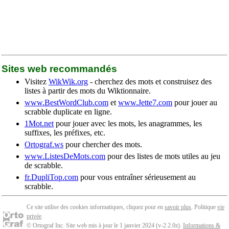
Sites web recommandés
Visitez
WikWik.org
- cherchez des mots et construisez des
listes à partir des mots du Wiktionnaire.
www.BestWordClub.com
et
www.Jette7.com
pour jouer au
scrabble duplicate en ligne.
1Mot.net
pour jouer avec les mots, les anagrammes, les
suffixes, les préfixes, etc.
Ortograf.ws
pour chercher des mots.
www.ListesDeMots.com
pour des listes de mots utiles au jeu
de scrabble.
fr.DupliTop.com
pour vous entraîner sérieusement au
scrabble.
Ce site utilise des cookies informatiques, cliquez pour en
savoir plus
. Politique
vie
privée
.
© Ortograf Inc. Site web mis à jour le 1 janvier 2024 (v-2.2.0
z
).
Informations &