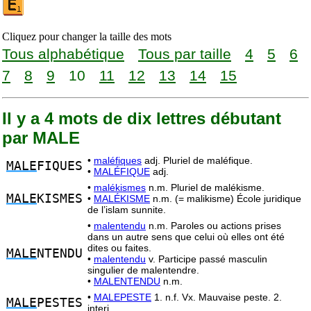
Cliquez pour changer la taille des mots
Tous alphabétique
Tous par taille
4
5
6
7
8
9
10
11
12
13
14
15
Il y a 4 mots de dix lettres débutant
par MALE
•
maléfiques
adj. Pluriel de maléfique.
MALE
FIQUES
•
MALÉFIQUE
adj.
•
malékismes
n.m. Pluriel de malékisme.
MALE
KISMES
•
MALÉKISME
n.m. (= malikisme) École juridique
de l’islam sunnite.
•
malentendu
n.m. Paroles ou actions prises
dans un autre sens que celui où elles ont été
dites ou faites.
MALE
NTENDU
•
malentendu
v. Participe passé masculin
singulier de malentendre.
•
MALENTENDU
n.m.
•
MALEPESTE
1. n.f. Vx. Mauvaise peste. 2.
MALE
PESTES
interj.