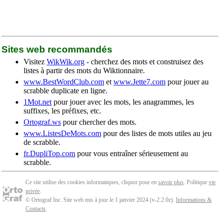
Sites web recommandés
Visitez
WikWik.org
- cherchez des mots et construisez des
listes à partir des mots du Wiktionnaire.
www.BestWordClub.com
et
www.Jette7.com
pour jouer au
scrabble duplicate en ligne.
1Mot.net
pour jouer avec les mots, les anagrammes, les
suffixes, les préfixes, etc.
Ortograf.ws
pour chercher des mots.
www.ListesDeMots.com
pour des listes de mots utiles au jeu
de scrabble.
fr.DupliTop.com
pour vous entraîner sérieusement au
scrabble.
Ce site utilise des cookies informatiques, cliquez pour en
savoir plus
. Politique
vie
privée
.
© Ortograf Inc. Site web mis à jour le 1 janvier 2024 (v-2.2.0
z
).
Informations &
Contacts
.