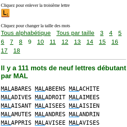
Cliquez pour enlever la troisième lettre
Cliquez pour changer la taille des mots
Tous alphabétique
Tous par taille
3
4
5
6
7
8
9
10
11
12
13
14
15
16
17
18
Il y a 111 mots de neuf lettres débutant
par MAL
MAL
ABARES
MAL
ABEENS
MAL
ACHITE
MAL
ADIVES
MAL
ADROIT
MAL
AIMEES
MAL
AISANT
MAL
AISEES
MAL
AISIEN
MAL
AMUTES
MAL
ANDRES
MAL
ANDRIN
MAL
APPRIS
MAL
AVISEE
MAL
AVISES