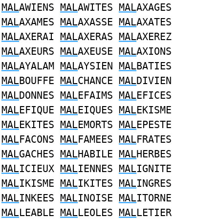
MAL
AWIENS
MAL
AWITES
MAL
AXAGES
MAL
AXAMES
MAL
AXASSE
MAL
AXATES
MAL
AXERAI
MAL
AXERAS
MAL
AXEREZ
MAL
AXEURS
MAL
AXEUSE
MAL
AXIONS
MAL
AYALAM
MAL
AYSIEN
MAL
BATIES
MAL
BOUFFE
MAL
CHANCE
MAL
DIVIEN
MAL
DONNES
MAL
EFAIMS
MAL
EFICES
MAL
EFIQUE
MAL
EIQUES
MAL
EKISME
MAL
EKITES
MAL
EMORTS
MAL
EPESTE
MAL
FACONS
MAL
FAMEES
MAL
FRATES
MAL
GACHES
MAL
HABILE
MAL
HERBES
MAL
ICIEUX
MAL
IENNES
MAL
IGNITE
MAL
IKISME
MAL
IKITES
MAL
INGRES
MAL
INKEES
MAL
INOISE
MAL
ITORNE
MAL
LEABLE
MAL
LEOLES
MAL
LETIER