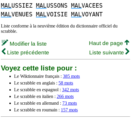
MAL
USSIEZ
MAL
USSONS
MAL
VACEES
MAL
VENUES
MAL
VOISIE
MAL
VOYANT
Liste conforme à la neuvième édition du dictionnaire officiel du
scrabble.
Haut de page
Modifier la liste
Liste précédente
Liste suivante
Voyez cette liste pour :
Le Wiktionnaire français :
385 mots
Le scrabble en anglais :
58 mots
Le scrabble en espagnol :
342 mots
Le scrabble en italien :
266 mots
Le scrabble en allemand :
73 mots
Le scrabble en roumain :
157 mots