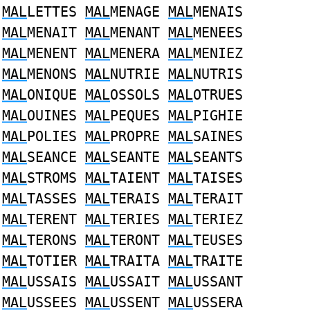
MAL
LETTES
MAL
MENAGE
MAL
MENAIS
MAL
MENAIT
MAL
MENANT
MAL
MENEES
MAL
MENENT
MAL
MENERA
MAL
MENIEZ
MAL
MENONS
MAL
NUTRIE
MAL
NUTRIS
MAL
ONIQUE
MAL
OSSOLS
MAL
OTRUES
MAL
OUINES
MAL
PEQUES
MAL
PIGHIE
MAL
POLIES
MAL
PROPRE
MAL
SAINES
MAL
SEANCE
MAL
SEANTE
MAL
SEANTS
MAL
STROMS
MAL
TAIENT
MAL
TAISES
MAL
TASSES
MAL
TERAIS
MAL
TERAIT
MAL
TERENT
MAL
TERIES
MAL
TERIEZ
MAL
TERONS
MAL
TERONT
MAL
TEUSES
MAL
TOTIER
MAL
TRAITA
MAL
TRAITE
MAL
USSAIS
MAL
USSAIT
MAL
USSANT
MAL
USSEES
MAL
USSENT
MAL
USSERA