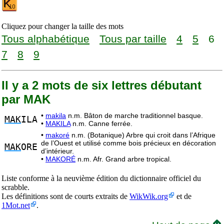
Cliquez pour changer la taille des mots
Tous alphabétique
Tous par taille
4
5
6
7
8
9
Il y a 2 mots de six lettres débutant
par MAK
•
makila
n.m. Bâton de marche traditionnel basque.
MAK
ILA
•
MAKILA
n.m. Canne ferrée.
•
makoré
n.m. (Botanique) Arbre qui croit dans l’Afrique
de l’Ouest et utilisé comme bois précieux en décoration
MAK
ORE
d’intérieur.
•
MAKORÉ
n.m. Afr. Grand arbre tropical.
Liste conforme à la neuvième édition du dictionnaire officiel du
scrabble.
Les définitions sont de courts extraits de
WikWik.org
et de
1Mot.net
.