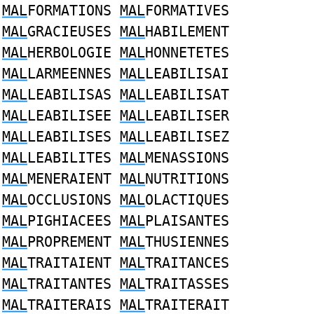
MAL
FORMATIONS
MAL
FORMATIVES
MAL
GRACIEUSES
MAL
HABILEMENT
MAL
HERBOLOGIE
MAL
HONNETETES
MAL
LARMEENNES
MAL
LEABILISAI
MAL
LEABILISAS
MAL
LEABILISAT
MAL
LEABILISEE
MAL
LEABILISER
MAL
LEABILISES
MAL
LEABILISEZ
MAL
LEABILITES
MAL
MENASSIONS
MAL
MENERAIENT
MAL
NUTRITIONS
MAL
OCCLUSIONS
MAL
OLACTIQUES
MAL
PIGHIACEES
MAL
PLAISANTES
MAL
PROPREMENT
MAL
THUSIENNES
MAL
TRAITAIENT
MAL
TRAITANCES
MAL
TRAITANTES
MAL
TRAITASSES
MAL
TRAITERAIS
MAL
TRAITERAIT