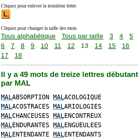
Cliquez pour enlever la troisième lettre
Cliquez pour changer la taille des mots
Tous alphabétique
Tous par taille
3
4
5
6
7
8
9
10
11
12
13
14
15
16
17
18
Il y a 49 mots de treize lettres débutant
par MAL
MAL
ABSORPTION
MAL
ACOLOGIQUE
MAL
ACOSTRACES
MAL
ARIOLOGIES
MAL
CHANCEUSES
MAL
ENCONTREUX
MAL
ENDURANTES
MAL
ENGUEULEES
MAL
ENTENDANTE
MAL
ENTENDANTS