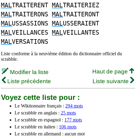
MAL
TRAITERENT
MAL
TRAITERIEZ
MAL
TRAITERONS
MAL
TRAITERONT
MAL
USSASSIONS
MAL
USSERAIENT
MAL
VEILLANCES
MAL
VEILLANTES
MAL
VERSATIONS
Liste conforme à la neuvième édition du dictionnaire officiel du
scrabble.
Haut de page
Modifier la liste
Liste précédente
Liste suivante
Voyez cette liste pour :
Le Wiktionnaire français :
294 mots
Le scrabble en anglais :
25 mots
Le scrabble en espagnol :
177 mots
Le scrabble en italien :
106 mots
Le scrabble en allemand : aucun mot