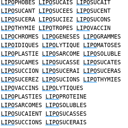
LIPO
PHOBES
LIPO
SUCAIS
LIPO
SUCAIT
LIPO
SUCANT
LIPO
SUCEES
LIPO
SUCENT
LIPO
SUCERA
LIPO
SUCIEZ
LIPO
SUCONS
LIPO
THYMIE
LIPO
TROPES
LIPO
VACCIN
LIPO
CHROMES
LIPO
GENESES
LIPO
GRAMMES
LIPO
IDIQUES
LIPO
LYTIQUE
LIPO
MATOSES
LIPO
PLASTIE
LIPO
SARCOME
LIPO
SOLUBLE
LIPO
SUCAMES
LIPO
SUCASSE
LIPO
SUCATES
LIPO
SUCCION
LIPO
SUCERAI
LIPO
SUCERAS
LIPO
SUCEREZ
LIPO
SUCIONS
LIPO
THYMIES
LIPO
VACCINS
LIPO
LYTIQUES
LIPO
PLASTIES
LIPO
PROTEINE
LIPO
SARCOMES
LIPO
SOLUBLES
LIPO
SUCAIENT
LIPO
SUCASSES
LIPO
SUCCIONS
LIPO
SUCERAIS