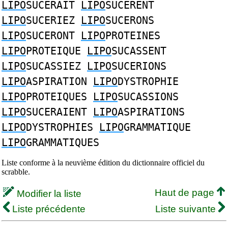
LIPO
SUCERAIT
LIPO
SUCERENT
LIPO
SUCERIEZ
LIPO
SUCERONS
LIPO
SUCERONT
LIPO
PROTEINES
LIPO
PROTEIQUE
LIPO
SUCASSENT
LIPO
SUCASSIEZ
LIPO
SUCERIONS
LIPO
ASPIRATION
LIPO
DYSTROPHIE
LIPO
PROTEIQUES
LIPO
SUCASSIONS
LIPO
SUCERAIENT
LIPO
ASPIRATIONS
LIPO
DYSTROPHIES
LIPO
GRAMMATIQUE
LIPO
GRAMMATIQUES
Liste conforme à la neuvième édition du dictionnaire officiel du
scrabble.
Haut de page
Modifier la liste
Liste précédente
Liste suivante