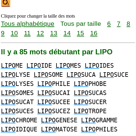
Cliquez pour changer la taille des mots
Tous alphabétique
Tous par taille
6
7
8
9
10
11
12
13
14
15
16
Il y a 85 mots débutant par LIPO
LIPO
ME
LIPO
IDE
LIPO
MES
LIPO
IDES
LIPO
LYSE
LIPO
SOME
LIPO
SUCA
LIPO
SUCE
LIPO
LYSES
LIPO
PHILE
LIPO
PHOBE
LIPO
SOMES
LIPO
SUCAI
LIPO
SUCAS
LIPO
SUCAT
LIPO
SUCEE
LIPO
SUCER
LIPO
SUCES
LIPO
SUCEZ
LIPO
TROPE
LIPO
CHROME
LIPO
GENESE
LIPO
GRAMME
LIPO
IDIQUE
LIPO
MATOSE
LIPO
PHILES