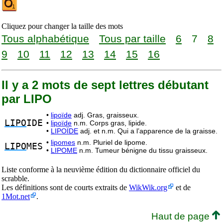
Cliquez pour changer la taille des mots
Tous alphabétique
Tous par taille
6
7
8
9
10
11
12
13
14
15
16
Il y a 2 mots de sept lettres débutant
par LIPO
•
lipoïde
adj. Gras, graisseux.
LIPO
IDE
•
lipoïde
n.m. Corps gras, lipide.
•
LIPOÏDE
adj. et n.m. Qui a l’apparence de la graisse.
•
lipomes
n.m. Pluriel de lipome.
LIPO
MES
•
LIPOME
n.m. Tumeur bénigne du tissu graisseux.
Liste conforme à la neuvième édition du dictionnaire officiel du
scrabble.
Les définitions sont de courts extraits de
WikWik.org
et de
1Mot.net
.
Haut de page