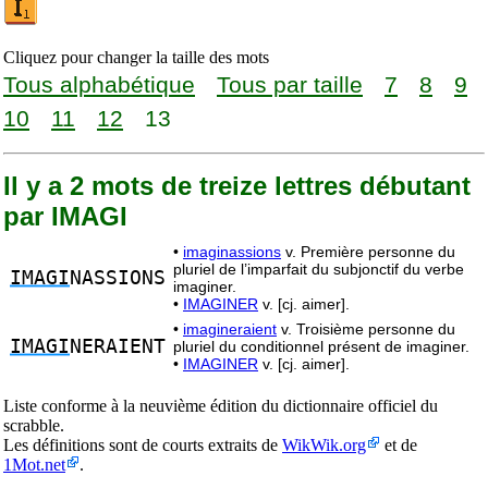
Cliquez pour changer la taille des mots
Tous alphabétique
Tous par taille
7
8
9
10
11
12
13
Il y a 2 mots de treize lettres débutant
par IMAGI
•
imaginassions
v. Première personne du
pluriel de l’imparfait du subjonctif du verbe
IMAGI
NASSIONS
imaginer.
•
IMAGINER
v. [cj. aimer].
•
imagineraient
v. Troisième personne du
IMAGI
NERAIENT
pluriel du conditionnel présent de imaginer.
•
IMAGINER
v. [cj. aimer].
Liste conforme à la neuvième édition du dictionnaire officiel du
scrabble.
Les définitions sont de courts extraits de
WikWik.org
et de
1Mot.net
.