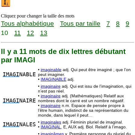
Cliquez pour changer la taille des mots
Tous alphabétique
Tous par taille
7
8
9
10
11
12
13
Il y a 11 mots de dix lettres débutant
par IMAGI
•
imaginable
adj. Qui peut être imaginé ; que l’on
IMAGI
NABLE
peut imaginer.
•
IMAGINABLE
adj.
•
imaginaire
adj. Qui est issu de l’imagination, qui
n’est pas réel.
•
imaginaire
adj. (Mathématiques) Relatif aux
IMAGI
NAIRE
nombres dont le carré est un nombre négatif.
•
imaginaire
n.m. Espace de pensée propre à
l’être humain, indistinct de sa représentation du
monde, dans lequel il peut…
•
imaginales
adj. Féminin pluriel de imaginal.
IMAGI
NALES
•
IMAGINAL,
E, AUX adj. Biol. Relatif à l’imago.
•
imaginâmes
v. Première personne du pluriel du