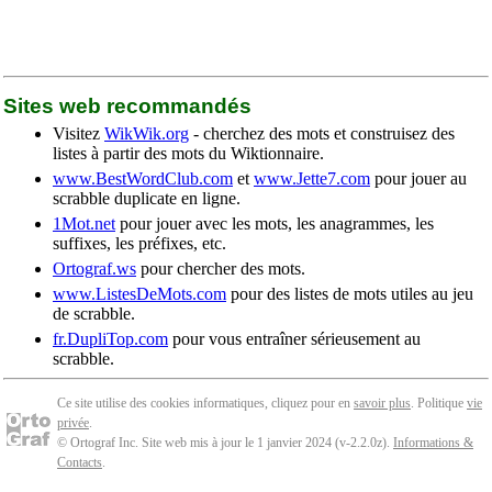
Sites web recommandés
Visitez
WikWik.org
- cherchez des mots et construisez des
listes à partir des mots du Wiktionnaire.
www.BestWordClub.com
et
www.Jette7.com
pour jouer au
scrabble duplicate en ligne.
1Mot.net
pour jouer avec les mots, les anagrammes, les
suffixes, les préfixes, etc.
Ortograf.ws
pour chercher des mots.
www.ListesDeMots.com
pour des listes de mots utiles au jeu
de scrabble.
fr.DupliTop.com
pour vous entraîner sérieusement au
scrabble.
Ce site utilise des cookies informatiques, cliquez pour en
savoir plus
. Politique
vie
privée
.
© Ortograf Inc. Site web mis à jour le 1 janvier 2024 (v-2.2.0
z
).
Informations &
Contacts
.