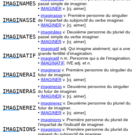
IMAGI
NAMES
passé simple de imaginer.
•
IMAGINER
v. [cj. aimer].
•
imaginasse
v. Première personne du singulier
IMAGI
NASSE
de l’imparfait du subjonctif du verbe imaginer.
•
IMAGINER
v. [cj. aimer].
•
imaginâtes
v. Deuxième personne du pluriel du
IMAGI
NATES
passé simple du verbe imaginer.
•
IMAGINER
v. [cj. aimer].
•
imaginatif
adj. Qui imagine aisément, qui a une
grande fertilité d’imagination.
IMAGI
NATIF
•
imaginatif
n.m. Personne qui a de l’imagination.
•
IMAGINATIF,
IVE adj. et n.
•
imaginerai
v. Première personne du singulier du
IMAGI
NERAI
futur de imaginer.
•
IMAGINER
v. [cj. aimer].
•
imagineras
v. Deuxième personne du singulier
IMAGI
NERAS
du futur de imaginer.
•
IMAGINER
v. [cj. aimer].
•
imaginerez
v. Deuxième personne du pluriel du
IMAGI
NEREZ
futur de imaginer.
•
IMAGINER
v. [cj. aimer].
•
imaginions
v. Première personne du pluriel de
l’imparfait de l’indicatif de imaginer.
IMAGI
NIONS
•
imaginions
v. Première personne du pluriel du
présent du subjonctif de imaginer.