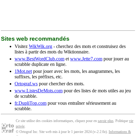
Sites web recommandés
Visitez
WikWik.org
- cherchez des mots et construisez des
listes à partir des mots du Wiktionnaire.
www.BestWordClub.com
et
www.Jette7.com
pour jouer au
scrabble duplicate en ligne.
1Mot.net
pour jouer avec les mots, les anagrammes, les
suffixes, les préfixes, etc.
Ortograf.ws
pour chercher des mots.
www.ListesDeMots.com
pour des listes de mots utiles au jeu
de scrabble.
fr.DupliTop.com
pour vous entraîner sérieusement au
scrabble.
Ce site utilise des cookies informatiques, cliquez pour en
savoir plus
. Politique
vie
privée
.
© Ortograf Inc. Site web mis à jour le 1 janvier 2024 (v-2.2.0
z
).
Informations &