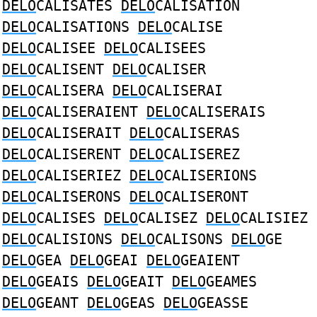
DELO
CALISATES
DELO
CALISATION
DELO
CALISATIONS
DELO
CALISE
DELO
CALISEE
DELO
CALISEES
DELO
CALISENT
DELO
CALISER
DELO
CALISERA
DELO
CALISERAI
DELO
CALISERAIENT
DELO
CALISERAIS
DELO
CALISERAIT
DELO
CALISERAS
DELO
CALISERENT
DELO
CALISEREZ
DELO
CALISERIEZ
DELO
CALISERIONS
DELO
CALISERONS
DELO
CALISERONT
DELO
CALISES
DELO
CALISEZ
DELO
CALISIEZ
DELO
CALISIONS
DELO
CALISONS
DELO
GE
DELO
GEA
DELO
GEAI
DELO
GEAIENT
DELO
GEAIS
DELO
GEAIT
DELO
GEAMES
DELO
GEANT
DELO
GEAS
DELO
GEASSE