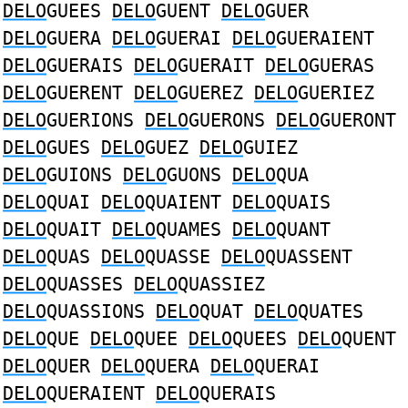
DELO
GUEES
DELO
GUENT
DELO
GUER
DELO
GUERA
DELO
GUERAI
DELO
GUERAIENT
DELO
GUERAIS
DELO
GUERAIT
DELO
GUERAS
DELO
GUERENT
DELO
GUEREZ
DELO
GUERIEZ
DELO
GUERIONS
DELO
GUERONS
DELO
GUERONT
DELO
GUES
DELO
GUEZ
DELO
GUIEZ
DELO
GUIONS
DELO
GUONS
DELO
QUA
DELO
QUAI
DELO
QUAIENT
DELO
QUAIS
DELO
QUAIT
DELO
QUAMES
DELO
QUANT
DELO
QUAS
DELO
QUASSE
DELO
QUASSENT
DELO
QUASSES
DELO
QUASSIEZ
DELO
QUASSIONS
DELO
QUAT
DELO
QUATES
DELO
QUE
DELO
QUEE
DELO
QUEES
DELO
QUENT
DELO
QUER
DELO
QUERA
DELO
QUERAI
DELO
QUERAIENT
DELO
QUERAIS