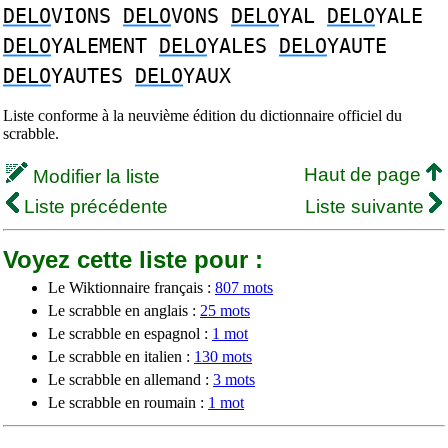
DELO
VIONS
DELO
VONS
DELO
YAL
DELO
YALE
DELO
YALEMENT
DELO
YALES
DELO
YAUTE
DELO
YAUTES
DELO
YAUX
Liste conforme à la neuvième édition du dictionnaire officiel du
scrabble.
Haut de page
Modifier la liste
Liste précédente
Liste suivante
Voyez cette liste pour :
Le Wiktionnaire français :
807 mots
Le scrabble en anglais :
25 mots
Le scrabble en espagnol :
1 mot
Le scrabble en italien :
130 mots
Le scrabble en allemand :
3 mots
Le scrabble en roumain :
1 mot