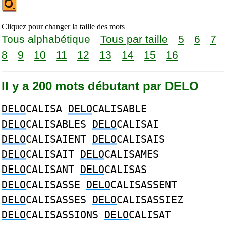
Cliquez pour changer la taille des mots
Tous alphabétique
Tous par taille
5
6
7
8
9
10
11
12
13
14
15
16
Il y a 200 mots débutant par DELO
DELO
CALISA
DELO
CALISABLE
DELO
CALISABLES
DELO
CALISAI
DELO
CALISAIENT
DELO
CALISAIS
DELO
CALISAIT
DELO
CALISAMES
DELO
CALISANT
DELO
CALISAS
DELO
CALISASSE
DELO
CALISASSENT
DELO
CALISASSES
DELO
CALISASSIEZ
DELO
CALISASSIONS
DELO
CALISAT