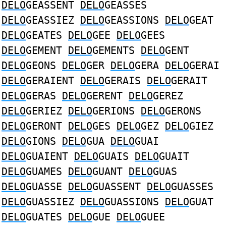
DELO
GEASSENT
DELO
GEASSES
DELO
GEASSIEZ
DELO
GEASSIONS
DELO
GEAT
DELO
GEATES
DELO
GEE
DELO
GEES
DELO
GEMENT
DELO
GEMENTS
DELO
GENT
DELO
GEONS
DELO
GER
DELO
GERA
DELO
GERAI
DELO
GERAIENT
DELO
GERAIS
DELO
GERAIT
DELO
GERAS
DELO
GERENT
DELO
GEREZ
DELO
GERIEZ
DELO
GERIONS
DELO
GERONS
DELO
GERONT
DELO
GES
DELO
GEZ
DELO
GIEZ
DELO
GIONS
DELO
GUA
DELO
GUAI
DELO
GUAIENT
DELO
GUAIS
DELO
GUAIT
DELO
GUAMES
DELO
GUANT
DELO
GUAS
DELO
GUASSE
DELO
GUASSENT
DELO
GUASSES
DELO
GUASSIEZ
DELO
GUASSIONS
DELO
GUAT
DELO
GUATES
DELO
GUE
DELO
GUEE