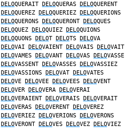
DELO
QUERAIT
DELO
QUERAS
DELO
QUERENT
DELO
QUEREZ
DELO
QUERIEZ
DELO
QUERIONS
DELO
QUERONS
DELO
QUERONT
DELO
QUES
DELO
QUEZ
DELO
QUIEZ
DELO
QUIONS
DELO
QUONS
DELO
T
DELO
TS
DELO
VA
DELO
VAI
DELO
VAIENT
DELO
VAIS
DELO
VAIT
DELO
VAMES
DELO
VANT
DELO
VAS
DELO
VASSE
DELO
VASSENT
DELO
VASSES
DELO
VASSIEZ
DELO
VASSIONS
DELO
VAT
DELO
VATES
DELO
VE
DELO
VEE
DELO
VEES
DELO
VENT
DELO
VER
DELO
VERA
DELO
VERAI
DELO
VERAIENT
DELO
VERAIS
DELO
VERAIT
DELO
VERAS
DELO
VERENT
DELO
VEREZ
DELO
VERIEZ
DELO
VERIONS
DELO
VERONS
DELO
VERONT
DELO
VES
DELO
VEZ
DELO
VIEZ