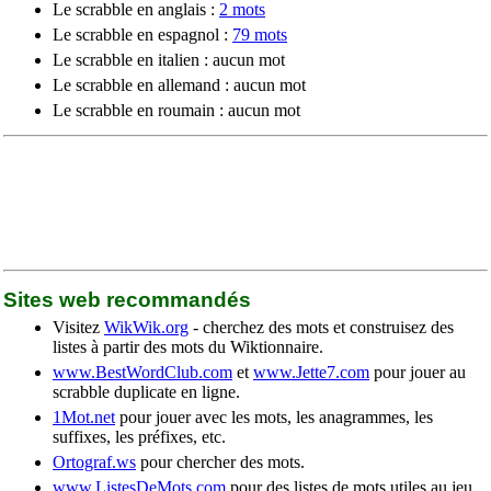
Le scrabble en anglais :
2 mots
Le scrabble en espagnol :
79 mots
Le scrabble en italien : aucun mot
Le scrabble en allemand : aucun mot
Le scrabble en roumain : aucun mot
Sites web recommandés
Visitez
WikWik.org
- cherchez des mots et construisez des
listes à partir des mots du Wiktionnaire.
www.BestWordClub.com
et
www.Jette7.com
pour jouer au
scrabble duplicate en ligne.
1Mot.net
pour jouer avec les mots, les anagrammes, les
suffixes, les préfixes, etc.
Ortograf.ws
pour chercher des mots.
www.ListesDeMots.com
pour des listes de mots utiles au jeu