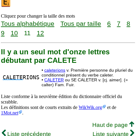
Cliquez pour changer la taille des mots
Tous alphabétique
Tous par taille
6
7
8
9
10
11
12
Il y a un seul mot d'onze lettres
débutant par CALETE
•
caleterions
v. Première personne du pluriel du
conditionnel présent du verbe caleter.
CALETE
RIONS
•
CALETER
ou SE CALETER v. [cj. aimer]. (=
calter) Fam. Fuir.
Liste conforme à la neuvième édition du dictionnaire officiel du
scrabble.
Les définitions sont de courts extraits de
WikWik.org
et de
1Mot.net
.
Haut de page
Liste précédente
Liste suivante