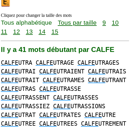
Cliquez pour changer la taille des mots
Tous alphabétique
Tous par taille
9
10
11
12
13
14
15
Il y a 41 mots débutant par CALFE
CALFE
UTRA
CALFE
UTRAGE
CALFE
UTRAGES
CALFE
UTRAI
CALFE
UTRAIENT
CALFE
UTRAIS
CALFE
UTRAIT
CALFE
UTRAMES
CALFE
UTRANT
CALFE
UTRAS
CALFE
UTRASSE
CALFE
UTRASSENT
CALFE
UTRASSES
CALFE
UTRASSIEZ
CALFE
UTRASSIONS
CALFE
UTRAT
CALFE
UTRATES
CALFE
UTRE
CALFE
UTREE
CALFE
UTREES
CALFE
UTREMENT