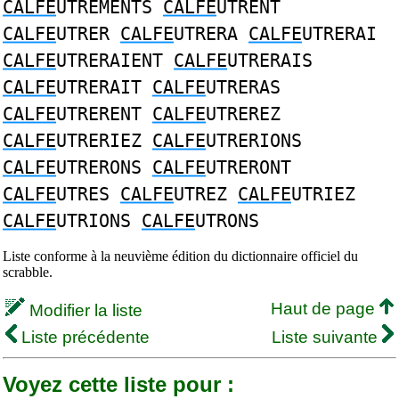
CALFE
UTREMENTS
CALFE
UTRENT
CALFE
UTRER
CALFE
UTRERA
CALFE
UTRERAI
CALFE
UTRERAIENT
CALFE
UTRERAIS
CALFE
UTRERAIT
CALFE
UTRERAS
CALFE
UTRERENT
CALFE
UTREREZ
CALFE
UTRERIEZ
CALFE
UTRERIONS
CALFE
UTRERONS
CALFE
UTRERONT
CALFE
UTRES
CALFE
UTREZ
CALFE
UTRIEZ
CALFE
UTRIONS
CALFE
UTRONS
Liste conforme à la neuvième édition du dictionnaire officiel du
scrabble.
Haut de page
Modifier la liste
Liste précédente
Liste suivante
Voyez cette liste pour :