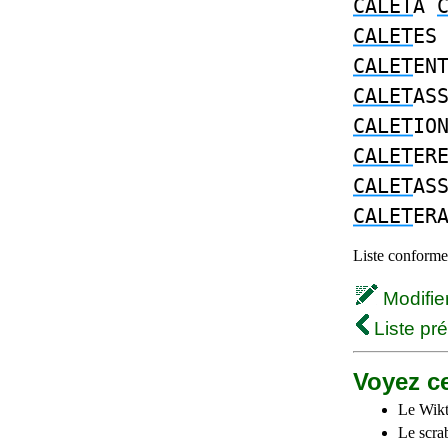
CALET
A
CALET
E
CALET
EN
CALET
AS
CALET
IO
CALET
ER
CALET
AS
CALET
ER
Liste conforme 
Modifier 
Liste pr
Voyez ce
Le Wikt
Le scra