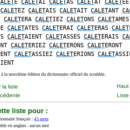
CALET
E
CALET
AI
CALET
AS
CALET
AT
CALET
E
S
CALET
EZ
CALET
AIS
CALET
AIT
CALET
ANT
CA
T
CALET
ERA
CALET
IEZ
CALET
ONS
CALET
AMES
SE
CALET
ATES
CALET
ERAI
CALET
ERAS
CALET
NS
CALET
AIENT
CALET
ASSES
CALET
ERAIS
CA
ENT
CALET
ERIEZ
CALET
ERONS
CALET
ERONT
SENT
CALET
ASSIEZ
CALET
ERIONS
CALET
ASSI
AIENT
à la neuvième édition du dictionnaire officiel du scrabble.
Haut
la liste
écédente
Liste
tte liste pour :
ionnaire français :
43 mots
bble en anglais : aucun mot