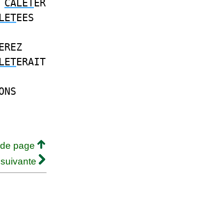
E
CALET
ER
LET
EES
EREZ
LET
ERAIT
ONS
 de page
 suivante