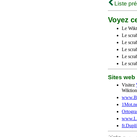
Liste pr
Voyez ce
Le Wikt
Le scra
Le scra
Le scrab
Le scra
Le scra
Sites we
Visitez
Wiktion
www.Be
1Mot.ne
Ortogra
www.Li
fr.Dupl