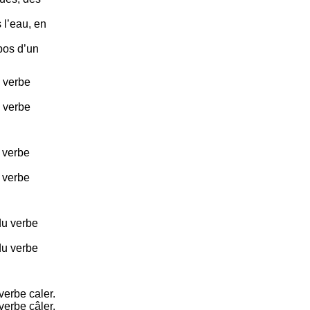
 l’eau, en
pos d’un
u verbe
u verbe
u verbe
u verbe
du verbe
du verbe
verbe caler.
verbe câler.