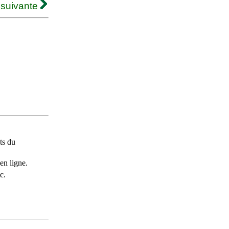
 suivante
ts du
en ligne.
c.