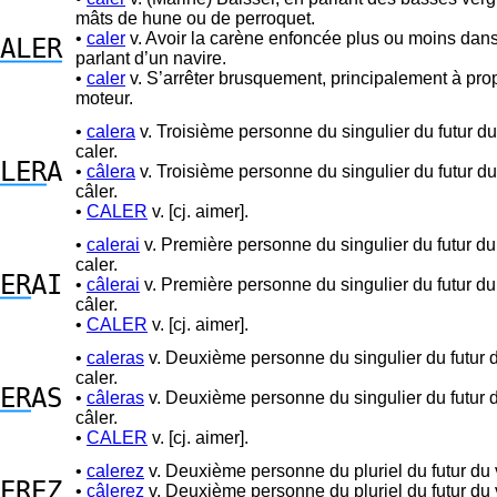
mâts de hune ou de perroquet.
•
caler
v. Avoir la carène enfoncée plus ou moins dans
ALER
parlant d’un navire.
•
caler
v. S’arrêter brusquement, principalement à pro
moteur.
•
calera
v. Troisième personne du singulier du futur d
caler.
LER
A
•
câlera
v. Troisième personne du singulier du futur d
câler.
•
CALER
v. [cj. aimer].
•
calerai
v. Première personne du singulier du futur d
caler.
ER
AI
•
câlerai
v. Première personne du singulier du futur d
câler.
•
CALER
v. [cj. aimer].
•
caleras
v. Deuxième personne du singulier du futur 
caler.
ER
AS
•
câleras
v. Deuxième personne du singulier du futur 
câler.
•
CALER
v. [cj. aimer].
•
calerez
v. Deuxième personne du pluriel du futur du 
ER
EZ
•
câlerez
v. Deuxième personne du pluriel du futur du 