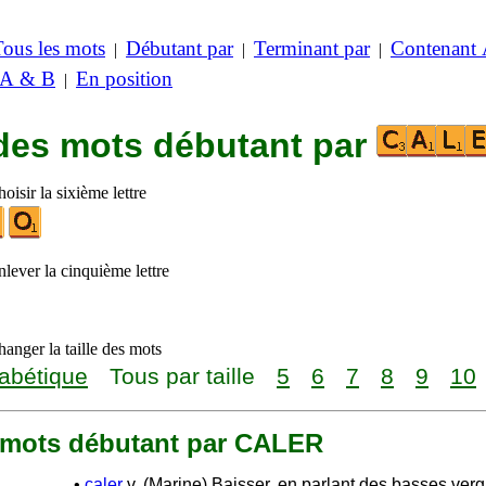
Tous les mots
Débutant par
Terminant par
Contenant
|
|
|
 A & B
En position
|
 des mots débutant par
oisir la sixième lettre
lever la cinquième lettre
anger la taille des mots
abétique
Tous par taille
5
6
7
8
9
10
13 mots débutant par CALER
•
caler
v. (Marine) Baisser, en parlant des basses ver