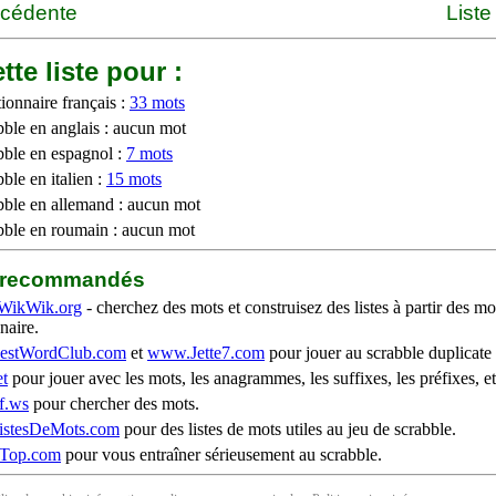
écédente
Liste
tte liste pour :
ionnaire français :
33 mots
bble en anglais : aucun mot
bble en espagnol :
7 mots
ble en italien :
15 mots
bble en allemand : aucun mot
bble en roumain : aucun mot
b recommandés
WikWik.org
- cherchez des mots et construisez des listes à partir des mo
naire.
stWordClub.com
et
www.Jette7.com
pour jouer au scrabble duplicate 
t
pour jouer avec les mots, les anagrammes, les suffixes, les préfixes, et
f.ws
pour chercher des mots.
stesDeMots.com
pour des listes de mots utiles au jeu de scrabble.
iTop.com
pour vous entraîner sérieusement au scrabble.