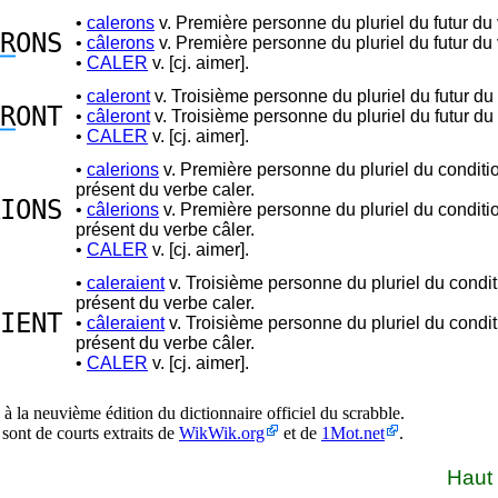
•
calerons
v. Première personne du pluriel du futur du 
R
ONS
•
câlerons
v. Première personne du pluriel du futur du 
•
CALER
v. [cj. aimer].
•
caleront
v. Troisième personne du pluriel du futur du 
R
ONT
•
câleront
v. Troisième personne du pluriel du futur du 
•
CALER
v. [cj. aimer].
•
calerions
v. Première personne du pluriel du conditi
présent du verbe caler.
IONS
•
câlerions
v. Première personne du pluriel du conditi
présent du verbe câler.
•
CALER
v. [cj. aimer].
•
caleraient
v. Troisième personne du pluriel du condi
présent du verbe caler.
IENT
•
câleraient
v. Troisième personne du pluriel du condi
présent du verbe câler.
•
CALER
v. [cj. aimer].
à la neuvième édition du dictionnaire officiel du scrabble.
 sont de courts extraits de
WikWik.org
et de
1Mot.net
.
Haut