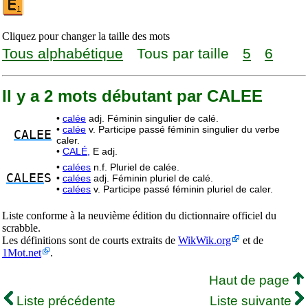
Cliquez pour changer la taille des mots
Tous alphabétique
Tous par taille
5
6
Il y a 2 mots débutant par CALEE
•
calée
adj. Féminin singulier de calé.
•
calée
v. Participe passé féminin singulier du verbe
CALEE
caler.
•
CALÉ,
E adj.
•
calées
n.f. Pluriel de calée.
CALEE
S
•
calées
adj. Féminin pluriel de calé.
•
calées
v. Participe passé féminin pluriel de caler.
Liste conforme à la neuvième édition du dictionnaire officiel du
scrabble.
Les définitions sont de courts extraits de
WikWik.org
et de
1Mot.net
.
Haut de page
Liste précédente
Liste suivante