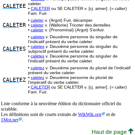
caleter.
CALET
EE
•
CALETER
ou SE CALETER v. [cj. aimer]. (= calter)
Fam. Fuir.
•
caleter
v. (Argot) Fuir, décamper.
CALET
ER
•
caleter
v. (Wallonie) Tricoter des dentelles.
•
caleter
v. (Pronominal) (Argot) S’enfuir.
•
caletes
v. Deuxième personne du singulier de
l’indicatif présent du verbe caleter.
•
caletes
v. Deuxième personne du singulier du
CALET
ES
subjonctif présent du verbe caleter.
•
calètes
v. Deuxième personne du singulier de
l’indicatif présent du verbe caleter.
•
caletez
v. Deuxième personne du pluriel de l’indicatif
présent du verbe caleter.
•
caletez
v. Deuxième personne du pluriel de
CALET
EZ
l’impératif du verbe caleter.
•
CALETER
ou SE CALETER v. [cj. aimer]. (= calter)
Fam. Fuir.
Liste conforme à la neuvième édition du dictionnaire officiel du
scrabble.
Les définitions sont de courts extraits de
WikWik.org
et de
1Mot.net
.
Haut de page