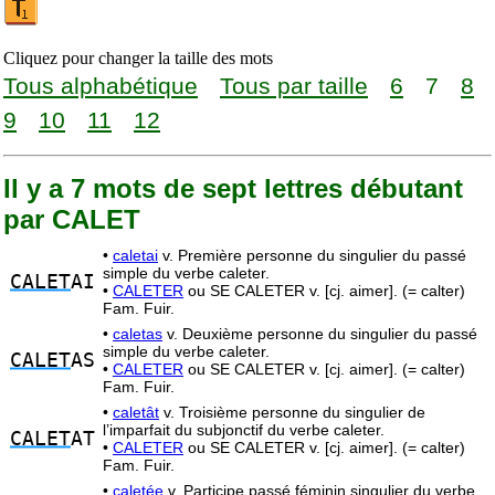
Cliquez pour changer la taille des mots
Tous alphabétique
Tous par taille
6
7
8
9
10
11
12
Il y a 7 mots de sept lettres débutant
par CALET
•
caletai
v. Première personne du singulier du passé
simple du verbe caleter.
CALET
AI
•
CALETER
ou SE CALETER v. [cj. aimer]. (= calter)
Fam. Fuir.
•
caletas
v. Deuxième personne du singulier du passé
simple du verbe caleter.
CALET
AS
•
CALETER
ou SE CALETER v. [cj. aimer]. (= calter)
Fam. Fuir.
•
caletât
v. Troisième personne du singulier de
l’imparfait du subjonctif du verbe caleter.
CALET
AT
•
CALETER
ou SE CALETER v. [cj. aimer]. (= calter)
Fam. Fuir.
•
caletée
v. Participe passé féminin singulier du verbe