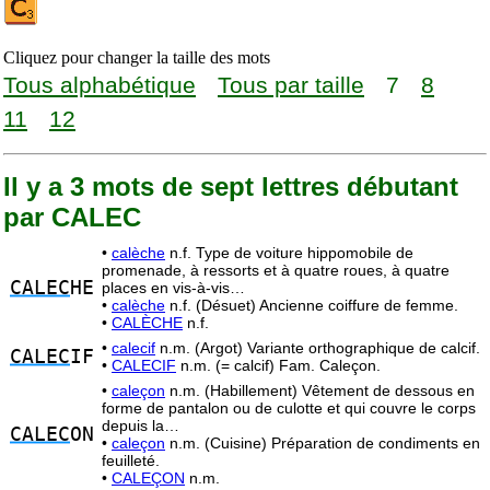
Cliquez pour changer la taille des mots
Tous alphabétique
Tous par taille
7
8
11
12
Il y a 3 mots de sept lettres débutant
par CALEC
•
calèche
n.f. Type de voiture hippomobile de
promenade, à ressorts et à quatre roues, à quatre
CALEC
HE
places en vis-à-vis…
•
calèche
n.f. (Désuet) Ancienne coiffure de femme.
•
CALÈCHE
n.f.
•
calecif
n.m. (Argot) Variante orthographique de calcif.
CALEC
IF
•
CALECIF
n.m. (= calcif) Fam. Caleçon.
•
caleçon
n.m. (Habillement) Vêtement de dessous en
forme de pantalon ou de culotte et qui couvre le corps
depuis la…
CALEC
ON
•
caleçon
n.m. (Cuisine) Préparation de condiments en
feuilleté.
•
CALEÇON
n.m.